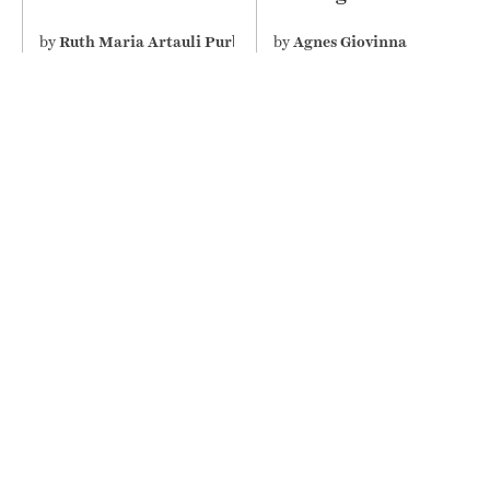
disability perceive it
Depicts Misogyny on
differently
Screen
by
Ruth Maria Artauli Purba
by
Agnes Giovinna