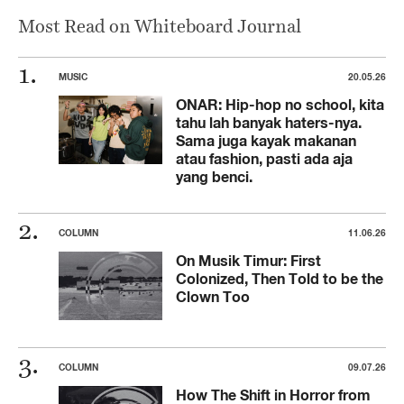
Most Read on Whiteboard Journal
MUSIC
20.05.26
ONAR: Hip-hop no school, kita
tahu lah banyak haters-nya.
Sama juga kayak makanan
atau fashion, pasti ada aja
yang benci.
COLUMN
11.06.26
On Musik Timur: First
Colonized, Then Told to be the
Clown Too
COLUMN
09.07.26
How The Shift in Horror from