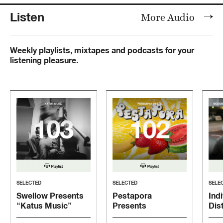
Listen
More Audio
Weekly playlists, mixtapes and podcasts for your
listening pleasure.
SELECTED
SELECTED
SELE
Swellow Presents
Pestapora
Indi
“Katus Music”
Presents
Dis
“Persiapan Pesta”
“Mo