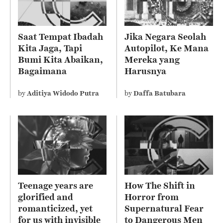
Saat Tempat Ibadah
Jika Negara Seolah
Kita Jaga, Tapi
Autopilot, Ke Mana
Bumi Kita Abaikan,
Mereka yang
Bagaimana
Harusnya
Sebenarnya Ajaran
Mengelola?
Agama Kita?
by
Aditiya Widodo Putra
by
Daffa Batubara
Teenage years are
How The Shift in
glorified and
Horror from
romanticized, yet
Supernatural Fear
for us with invisible
to Dangerous Men