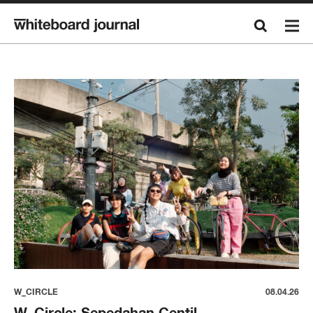
W_CIRCLE
08.04.26
W_Circle: Sepedahan Centil