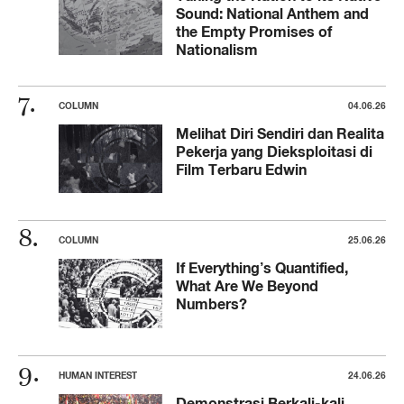
Sound: National Anthem and
the Empty Promises of
Nationalism
COLUMN
04.06.26
Melihat Diri Sendiri dan Realita
Pekerja yang Dieksploitasi di
Film Terbaru Edwin
COLUMN
25.06.26
If Everything’s Quantified,
What Are We Beyond
Numbers?
HUMAN INTEREST
24.06.26
Demonstrasi Berkali-kali,