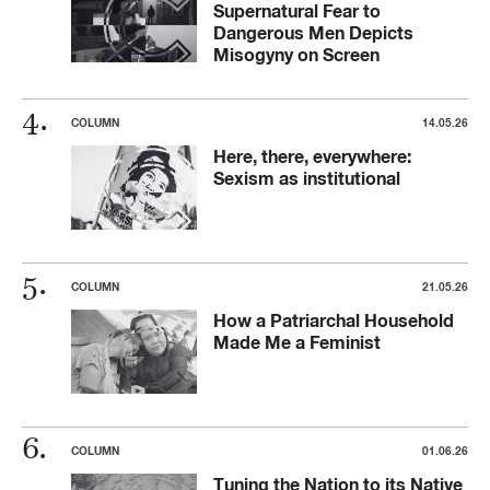
Supernatural Fear to
Dangerous Men Depicts
Misogyny on Screen
COLUMN
14.05.26
Here, there, everywhere:
Sexism as institutional
COLUMN
21.05.26
How a Patriarchal Household
Made Me a Feminist
COLUMN
01.06.26
Tuning the Nation to its Native