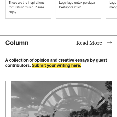
Con
These are the inspirations
Lagu-lagu untuk persiapan
Lagu
Ind
for "Katus" music. Please
Pestapora 2023
mengi
enjoy.
Column
Read More
A collection of opinion and creative essays by guest
contributors.
Submit your writing here.