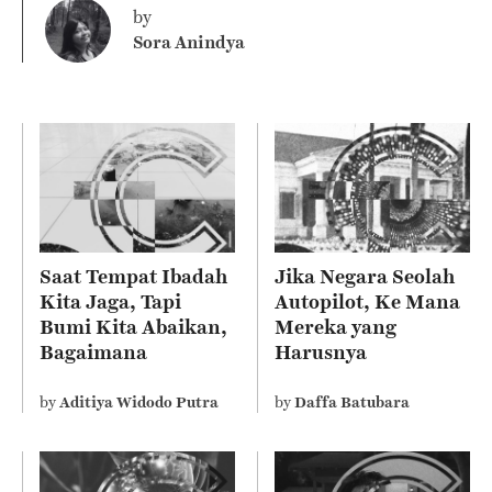
by
Sora Anindya
Saat Tempat Ibadah
Jika Negara Seolah
Kita Jaga, Tapi
Autopilot, Ke Mana
Bumi Kita Abaikan,
Mereka yang
Bagaimana
Harusnya
Sebenarnya Ajaran
Mengelola?
Agama Kita?
by
Aditiya Widodo Putra
by
Daffa Batubara