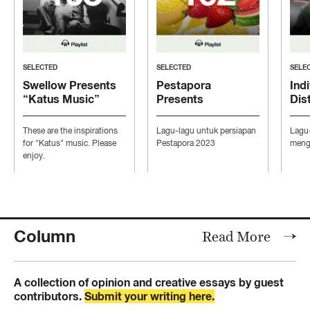
SELECTED
SELECTED
SELE
Swellow Presents
Pestapora
Indi
“Katus Music”
Presents
Dis
“Persiapan Pesta”
“Mo
Con
These are the inspirations
Lagu-lagu untuk persiapan
Lagu
Ind
for "Katus" music. Please
Pestapora 2023
mengi
enjoy.
Column
Read More
A collection of opinion and creative essays by guest
contributors.
Submit your writing here.