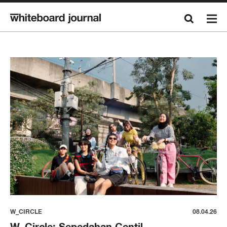
W_CIRCLE
08.04.26
W_Circle: Sepedahan Centil