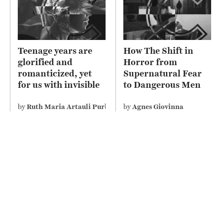
Teenage years are
How The Shift in
glorified and
Horror from
romanticized, yet
Supernatural Fear
for us with invisible
to Dangerous Men
disability perceive it
Depicts Misogyny on
differently
Screen
by
Ruth Maria Artauli Purba
by
Agnes Giovinna