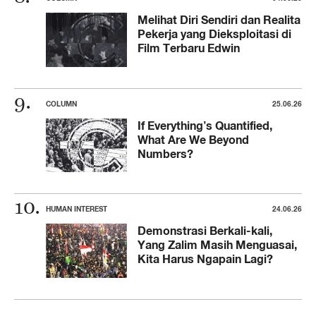
Melihat Diri Sendiri dan Realita
Pekerja yang Dieksploitasi di
Film Terbaru Edwin
COLUMN
25.06.26
If Everything’s Quantified,
What Are We Beyond
Numbers?
HUMAN INTEREST
24.06.26
Demonstrasi Berkali-kali,
Yang Zalim Masih Menguasai,
Kita Harus Ngapain Lagi?