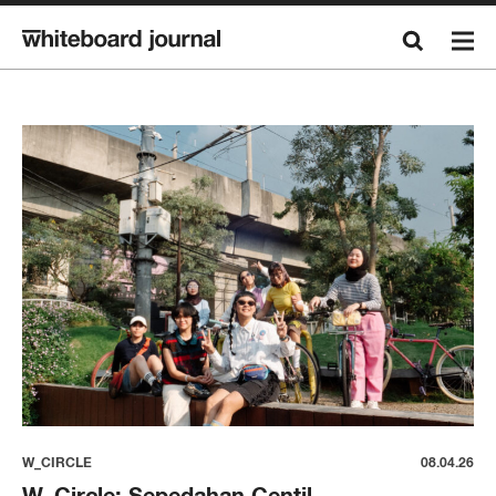
W_CIRCLE
08.04.26
W_Circle: Sepedahan Centil