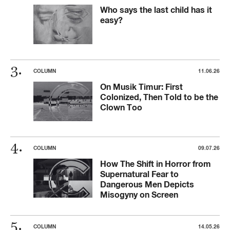
Who says the last child has it
easy?
COLUMN
11.06.26
On Musik Timur: First
Colonized, Then Told to be the
Clown Too
COLUMN
09.07.26
How The Shift in Horror from
Supernatural Fear to
Dangerous Men Depicts
Misogyny on Screen
COLUMN
14.05.26