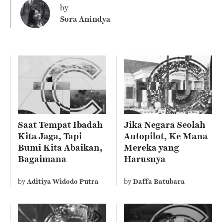
by
Sora Anindya
Saat Tempat Ibadah
Jika Negara Seolah
Kita Jaga, Tapi
Autopilot, Ke Mana
Bumi Kita Abaikan,
Mereka yang
Bagaimana
Harusnya
Sebenarnya Ajaran
Mengelola?
Agama Kita?
by
Aditiya Widodo Putra
by
Daffa Batubara