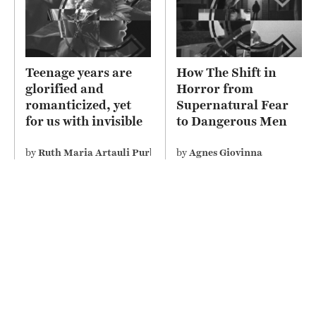
Teenage years are
How The Shift in
glorified and
Horror from
romanticized, yet
Supernatural Fear
for us with invisible
to Dangerous Men
disability perceive it
Depicts Misogyny on
differently
Screen
by
Ruth Maria Artauli Purba
by
Agnes Giovinna