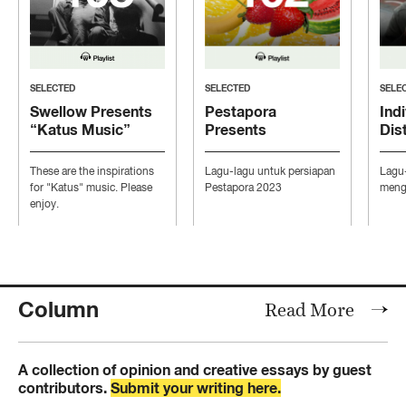
SELECTED
SELECTED
SELE
Swellow Presents
Pestapora
Indi
“Katus Music”
Presents
Dis
“Persiapan Pesta”
“Mo
Con
These are the inspirations
Lagu-lagu untuk persiapan
Lagu
Ind
for "Katus" music. Please
Pestapora 2023
mengi
enjoy.
Column
Read More
A collection of opinion and creative essays by guest
contributors.
Submit your writing here.