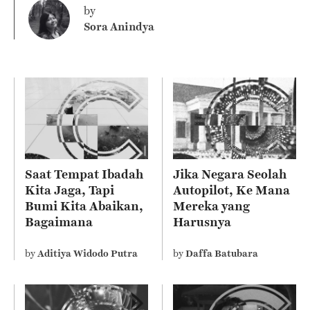
by
Sora Anindya
Saat Tempat Ibadah
Jika Negara Seolah
Kita Jaga, Tapi
Autopilot, Ke Mana
Bumi Kita Abaikan,
Mereka yang
Bagaimana
Harusnya
Sebenarnya Ajaran
Mengelola?
Agama Kita?
by
Aditiya Widodo Putra
by
Daffa Batubara