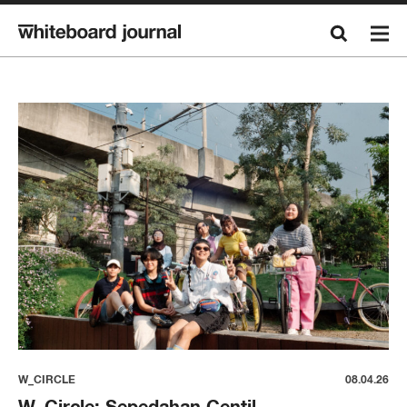
W_CIRCLE
08.04.26
W_Circle: Sepedahan Centil