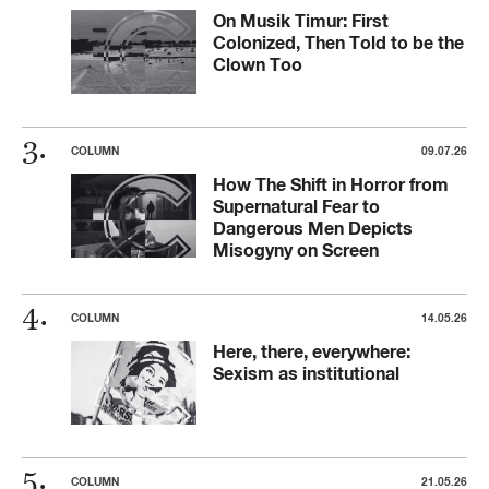
On Musik Timur: First
Colonized, Then Told to be the
Clown Too
COLUMN
09.07.26
How The Shift in Horror from
Supernatural Fear to
Dangerous Men Depicts
Misogyny on Screen
COLUMN
14.05.26
Here, there, everywhere:
Sexism as institutional
COLUMN
21.05.26