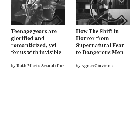
Teenage years are
How The Shift in
glorified and
Horror from
romanticized, yet
Supernatural Fear
for us with invisible
to Dangerous Men
disability perceive it
Depicts Misogyny on
differently
Screen
by
Ruth Maria Artauli Purba
by
Agnes Giovinna