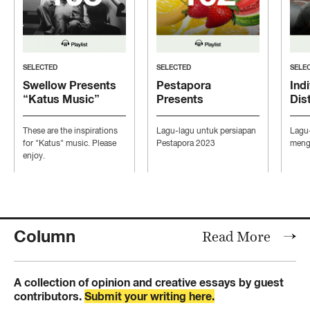
SELECTED
SELECTED
SELE
Swellow Presents
Pestapora
Indi
“Katus Music”
Presents
Dis
“Persiapan Pesta”
“Mo
Con
These are the inspirations
Lagu-lagu untuk persiapan
Lagu
Ind
for "Katus" music. Please
Pestapora 2023
mengi
enjoy.
Column
Read More
A collection of opinion and creative essays by guest
contributors.
Submit your writing here.