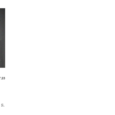
7.23
 S.