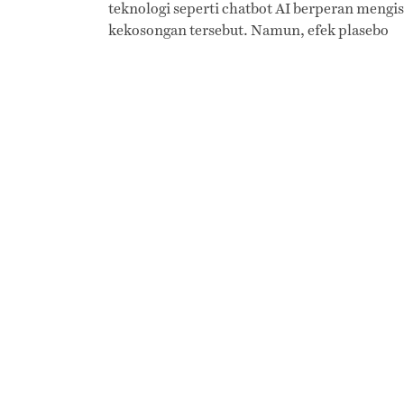
teknologi seperti chatbot AI berperan mengis
kekosongan tersebut. Namun, efek plasebo
hingga komodifikasi kondisi keterasingan
manusia dari lingkungan sosialnya kini hadir
menjadi kompleksitas baru.