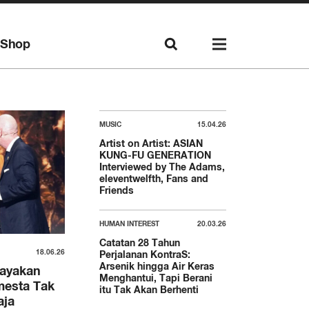
Shop
MUSIC
15.04.26
Artist on Artist: ASIAN
KUNG-FU GENERATION
Interviewed by The Adams,
eleventwelfth, Fans and
Friends
HUMAN INTEREST
20.03.26
Catatan 28 Tahun
18.06.26
Perjalanan KontraS:
Arsenik hingga Air Keras
rayakan
Menghantui, Tapi Berani
mesta Tak
itu Tak Akan Berhenti
aja