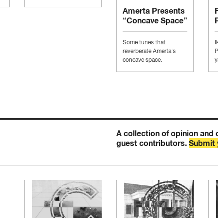
Amerta Presents
“Concave Space”
Some tunes that
I
reverberate Amerta's
P
concave space.
y
K
A collection of opinion and 
guest contributors.
Submit 