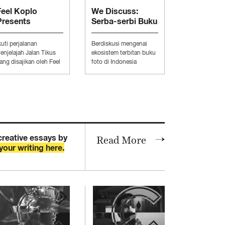
Feel Koplo
We Discuss:
Presents
Serba-serbi Buku
“Penjelajah Jalan
Foto Alternatif
Tikus”
kuti perjalanan
Berdiskusi mengenai
enjelajah Jalan Tikus
ekosistem terbitan buku
ang disajikan oleh Feel
foto di Indonesia
oplo.
bersama Aditya Pratama,
Daud Sihombing, dan
Prasetya Yudha.
creative essays by
Read More
your writing here.