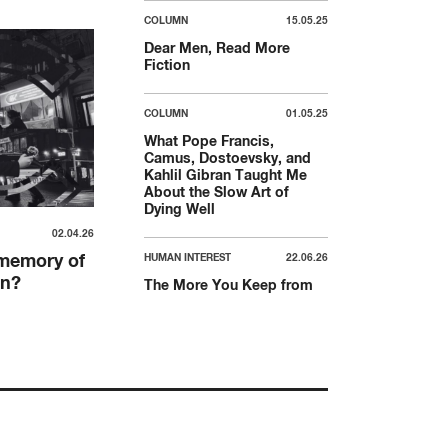
COLUMN
15.05.25
Dear Men, Read More
Fiction
COLUMN
01.05.25
What Pope Francis,
Camus, Dostoevsky, and
Kahlil Gibran Taught Me
About the Slow Art of
Dying Well
02.04.26
 memory of
HUMAN INTEREST
22.06.26
in?
The More You Keep from
the World, The Likelier You
Are to Have Autoimmune?
COLUMN
03.04.25
Make Climate Activism
Messy