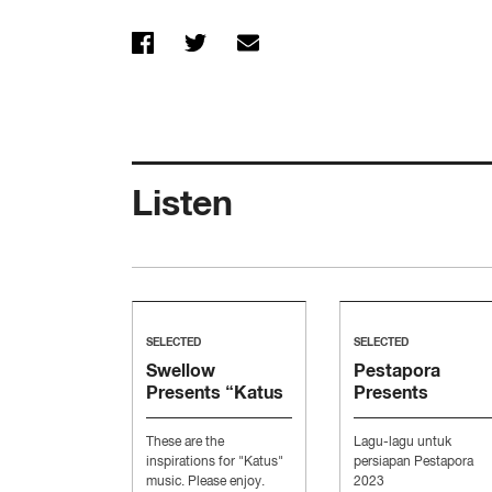
Listen
SELECTED
SELECTED
Swellow
Pestapora
Presents “Katus
Presents
Music”
“Persiapan
Pesta”
These are the
Lagu-lagu untuk
inspirations for "Katus"
persiapan Pestapora
music. Please enjoy.
2023