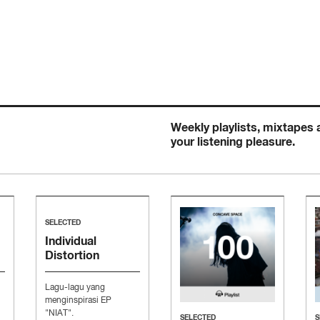
Weekly playlists, mixtapes
your listening pleasure.
SELECTED
Individual
Distortion
Presents
“Moodboard to
Lagu-lagu yang
Conquer The
menginspirasi EP
Music Industry”
"NIAT".
SELECTED
S