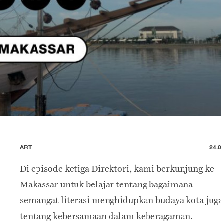
ART
24.0
Di episode ketiga Direktori, kami berkunjung ke
Makassar untuk belajar tentang bagaimana
semangat literasi menghidupkan budaya kota jug
tentang kebersamaan dalam keberagaman.