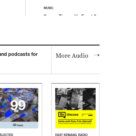
MUSIC
Screen Time with .Feast &
The Panturas
 and podcasts for
More Audio
MUSIC
Loka Suara Live at
Archipelago Festival, Part
2: Gardika Gigih & BAP.
ELECTED
EAST KEMANG RADIO