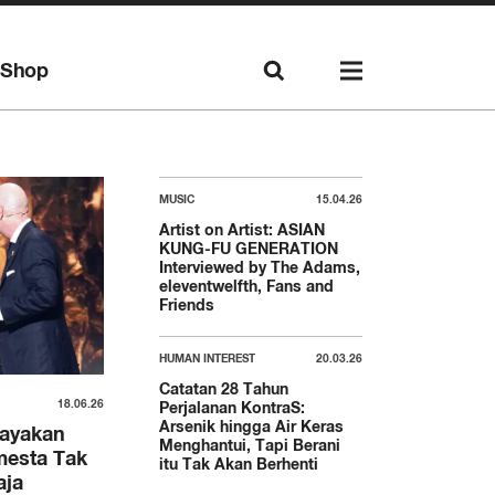
Shop
MUSIC
15.04.26
Artist on Artist: ASIAN
KUNG-FU GENERATION
Interviewed by The Adams,
eleventwelfth, Fans and
Friends
HUMAN INTEREST
20.03.26
Catatan 28 Tahun
18.06.26
Perjalanan KontraS:
Arsenik hingga Air Keras
rayakan
Menghantui, Tapi Berani
mesta Tak
itu Tak Akan Berhenti
aja