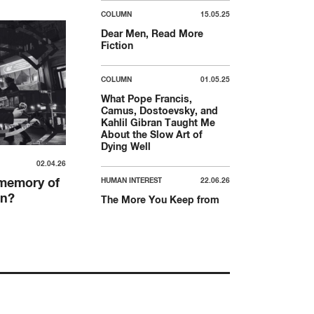
COLUMN
15.05.25
Dear Men, Read More
Fiction
COLUMN
01.05.25
What Pope Francis,
Camus, Dostoevsky, and
Kahlil Gibran Taught Me
About the Slow Art of
Dying Well
02.04.26
 memory of
HUMAN INTEREST
22.06.26
in?
The More You Keep from
the World, The Likelier You
Are to Have Autoimmune?
COLUMN
03.04.25
Make Climate Activism
Messy