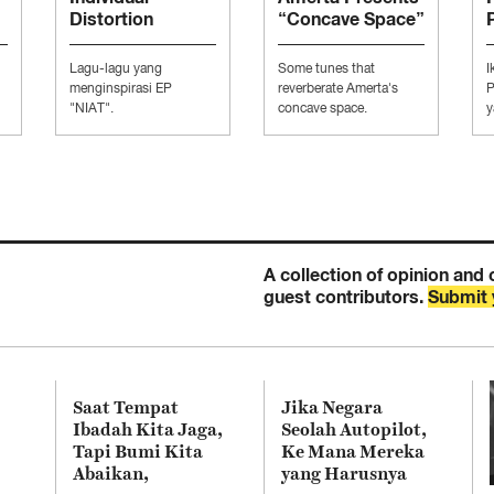
Distortion
“Concave Space”
Presents
“Moodboard to
Lagu-lagu yang
Some tunes that
I
Conquer The
menginspirasi EP
reverberate Amerta's
P
Music Industry”
"NIAT".
concave space.
y
K
A collection of opinion and 
guest contributors.
Submit 
Saat Tempat
Jika Negara
Ibadah Kita Jaga,
Seolah Autopilot,
Tapi Bumi Kita
Ke Mana Mereka
Abaikan,
yang Harusnya