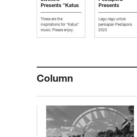
Presents “Katus
Presents
Music”
“Persiapan
Pesta”
These are the
Lagu-lagu untuk
inspirations for "Katus"
persiapan Pestapora
music. Please enjoy.
2023
Column