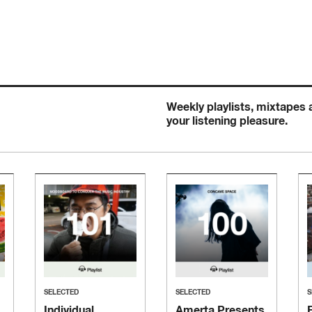
Weekly playlists, mixtapes
your listening pleasure.
SELECTED
SELECTED
S
Individual
Amerta Presents