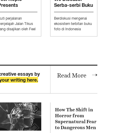
Presents
Serba-serbi Buku
“Penjelajah Jalan
Foto Alternatif
Tikus”
kuti perjalanan
Berdiskusi mengenai
enjelajah Jalan Tikus
ekosistem terbitan buku
ang disajikan oleh Feel
foto di Indonesia
oplo.
bersama Aditya Pratama,
Daud Sihombing, dan
MUSIC
Prasetya Yudha.
Loka Suara Live at
Archipelago Festival, Part
2: Gardika Gigih & BAP.
creative essays by
Read More
your writing here.
How The Shift in
Horror from
Supernatural Fear
to Dangerous Men