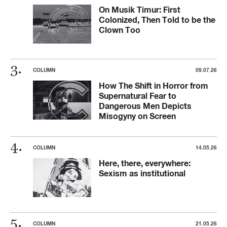
On Musik Timur: First
Colonized, Then Told to be the
Clown Too
COLUMN
09.07.26
How The Shift in Horror from
Supernatural Fear to
Dangerous Men Depicts
Misogyny on Screen
COLUMN
14.05.26
Here, there, everywhere:
Sexism as institutional
COLUMN
21.05.26