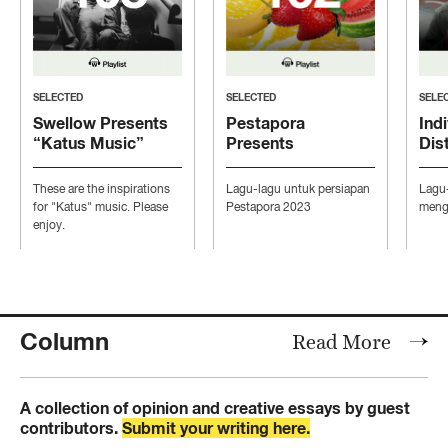
SELECTED
SELECTED
SELE
Swellow Presents
Pestapora
Indi
“Katus Music”
Presents
Dis
“Persiapan Pesta”
“Mo
Con
These are the inspirations
Lagu-lagu untuk persiapan
Lagu
Ind
for "Katus" music. Please
Pestapora 2023
mengi
enjoy.
Column
Read More
A collection of opinion and creative essays by guest
contributors.
Submit your writing here.