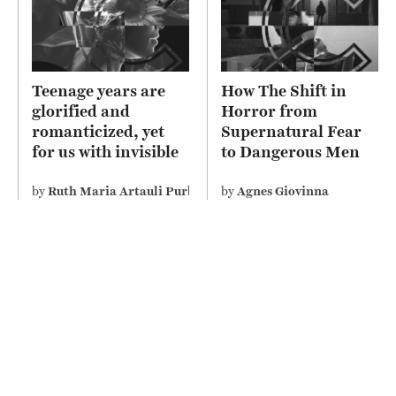
Teenage years are
How The Shift in
glorified and
Horror from
romanticized, yet
Supernatural Fear
for us with invisible
to Dangerous Men
disability perceive it
Depicts Misogyny on
differently
Screen
by
Ruth Maria Artauli Purba
by
Agnes Giovinna