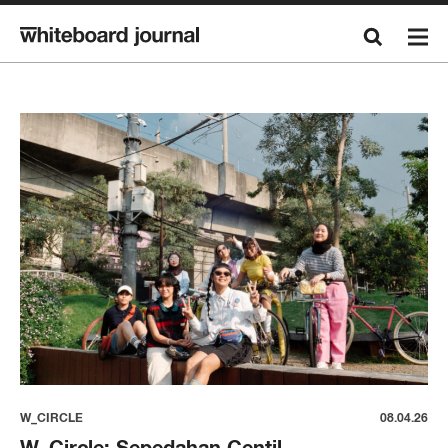
W_CIRCLE
08.04.26
W_Circle: Sepedahan Centil