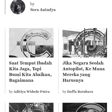
by
Sora Anindya
Saat Tempat Ibadah
Jika Negara Seolah
Kita Jaga, Tapi
Autopilot, Ke Mana
Bumi Kita Abaikan,
Mereka yang
Bagaimana
Harusnya
Sebenarnya Ajaran
Mengelola?
Agama Kita?
by
Aditiya Widodo Putra
by
Daffa Batubara