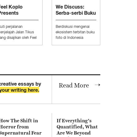
Feel Koplo
We Discuss:
Presents
Serba-serbi Buku
“Penjelajah Jalan
Foto Alternatif
Tikus”
kuti perjalanan
Berdiskusi mengenai
enjelajah Jalan Tikus
ekosistem terbitan buku
ang disajikan oleh Feel
foto di Indonesia
oplo.
bersama Aditya Pratama,
Daud Sihombing, dan
MUSIC
Prasetya Yudha.
Loka Suara Live at
Archipelago Festival, Part
2: Gardika Gigih & BAP.
creative essays by
Read More
your writing here.
How The Shift in
If Everything’s
Horror from
Quantified, What
Supernatural Fear
Are We Beyond