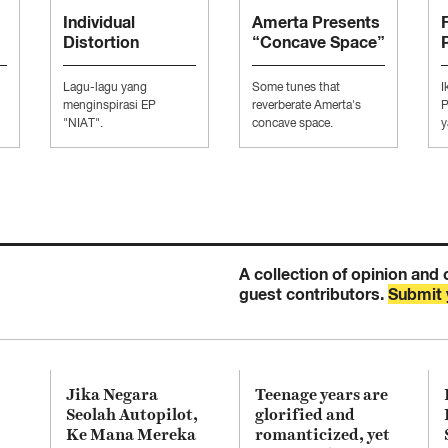
Individual
Amerta Presents
Distortion
“Concave Space”
Presents
“Moodboard to
Lagu-lagu yang
Some tunes that
I
Conquer The
menginspirasi EP
reverberate Amerta's
P
Music Industry”
"NIAT".
concave space.
y
K
A collection of opinion and 
guest contributors.
Submit 
Jika Negara
Teenage years are
Seolah Autopilot,
glorified and
Ke Mana Mereka
romanticized, yet