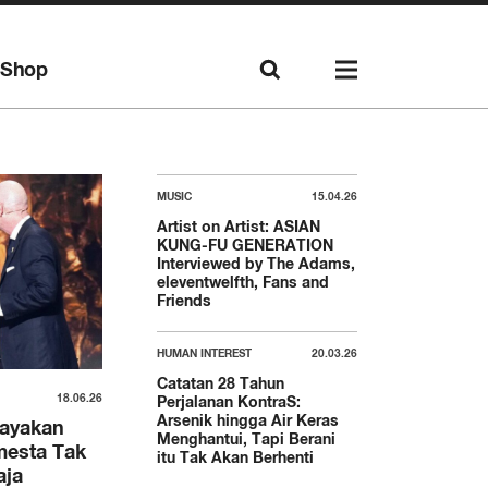
Shop
MUSIC
15.04.26
Artist on Artist: ASIAN
KUNG-FU GENERATION
Interviewed by The Adams,
eleventwelfth, Fans and
Friends
HUMAN INTEREST
20.03.26
Catatan 28 Tahun
18.06.26
Perjalanan KontraS:
Arsenik hingga Air Keras
rayakan
Menghantui, Tapi Berani
mesta Tak
itu Tak Akan Berhenti
aja