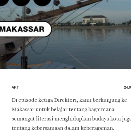
ART
24.0
Di episode ketiga Direktori, kami berkunjung ke
Makassar untuk belajar tentang bagaimana
semangat literasi menghidupkan budaya kota jug
tentang kebersamaan dalam keberagaman.