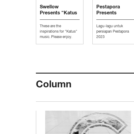
Swellow
Pestapora
Presents “Katus
Presents
Music”
“Persiapan
Pesta”
These are the
Lagu-lagu untuk
inspirations for "Katus"
persiapan Pestapora
music. Please enjoy.
2023
Column