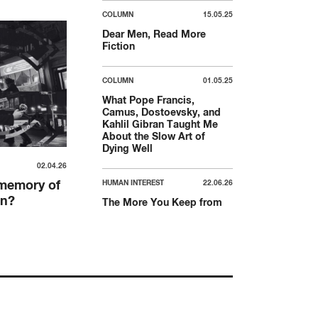
COLUMN
15.05.25
Dear Men, Read More
Fiction
COLUMN
01.05.25
What Pope Francis,
Camus, Dostoevsky, and
Kahlil Gibran Taught Me
About the Slow Art of
Dying Well
02.04.26
 memory of
HUMAN INTEREST
22.06.26
in?
The More You Keep from
the World, The Likelier You
Are to Have Autoimmune?
COLUMN
03.04.25
Make Climate Activism
Messy