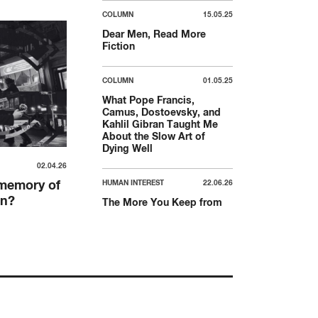
COLUMN
15.05.25
Dear Men, Read More
Fiction
COLUMN
01.05.25
What Pope Francis,
Camus, Dostoevsky, and
Kahlil Gibran Taught Me
About the Slow Art of
Dying Well
02.04.26
 memory of
HUMAN INTEREST
22.06.26
in?
The More You Keep from
the World, The Likelier You
Are to Have Autoimmune?
COLUMN
03.04.25
Make Climate Activism
Messy