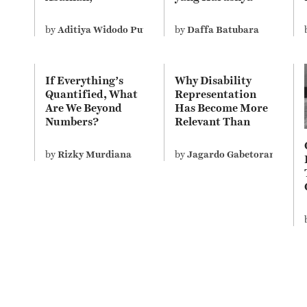
Bagaimana
Mengelola?
Sebenarnya
by
Aditiya Widodo Putra
by
Daffa Batubara
Ajaran Agama
Kita?
If Everything’s
Why Disability
Quantified, What
Representation
Are We Beyond
Has Become More
Numbers?
Relevant Than
Ever
by
Rizky Murdiana
by
Jagardo Gabetorang Dam