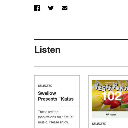
Listen
SELECTED
Swellow
Presents “Katus
Music”
These are the
inspirations for "Katus"
music. Please enjoy.
SELECTED