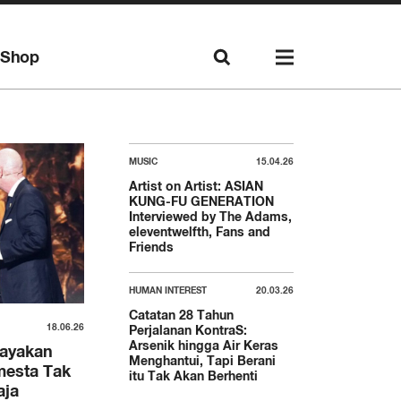
Shop
MUSIC
15.04.26
Artist on Artist: ASIAN
KUNG-FU GENERATION
Interviewed by The Adams,
eleventwelfth, Fans and
Friends
HUMAN INTEREST
20.03.26
Catatan 28 Tahun
18.06.26
Perjalanan KontraS:
Arsenik hingga Air Keras
rayakan
Menghantui, Tapi Berani
mesta Tak
itu Tak Akan Berhenti
aja