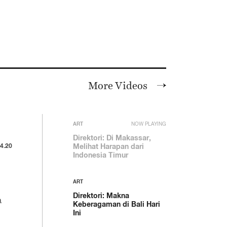
More Videos
ART
NOW PLAYING
Direktori: Di Makassar,
4.20
Melihat Harapan dari
Indonesia Timur
ART
Direktori: Makna
a
Keberagaman di Bali Hari
Ini