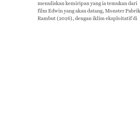
menuliskan kemiripan yang ia temukan dari
film Edwin yang akan datang, Monster Pabri
Rambut (2026), dengan iklim eksploitatif di
lanskap pekerjaan hari ini, dan bagaimana
horor yang pelan-pelan menyergap itu kian
menjadi nyata selagi durasi film bergulir.