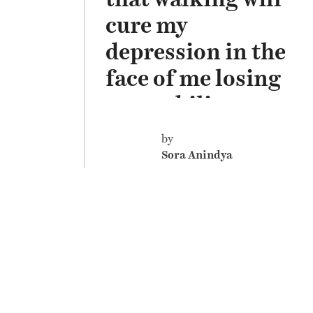
cure my
depression in the
face of me losing
my mobility
by
Sora Anindya