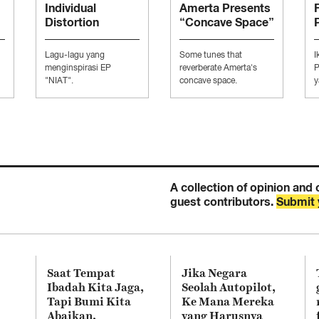
Individual
Amerta Presents
Distortion
“Concave Space”
Presents
“Moodboard to
Lagu-lagu yang
Some tunes that
I
Conquer The
menginspirasi EP
reverberate Amerta's
P
Music Industry”
"NIAT".
concave space.
y
K
A collection of opinion and 
guest contributors.
Submit 
Saat Tempat
Jika Negara
Ibadah Kita Jaga,
Seolah Autopilot,
Tapi Bumi Kita
Ke Mana Mereka
Abaikan,
yang Harusnya