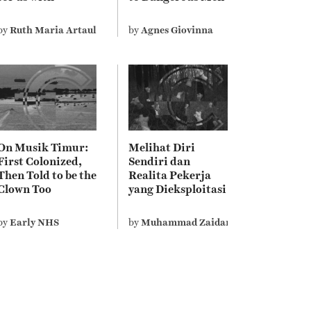
invisible disability
Depicts Misogyny
perceive it
on Screen
by
Ruth Maria Artauli Purba
by
Agnes Giovinna
differently
On Musik Timur:
Melihat Diri
anik
First Colonized,
Sendiri dan
Then Told to be the
Realita Pekerja
Clown Too
yang Dieksploitasi
di Film Terbaru
Edwin
by
Early NHS
by
Muhammad Zaidan