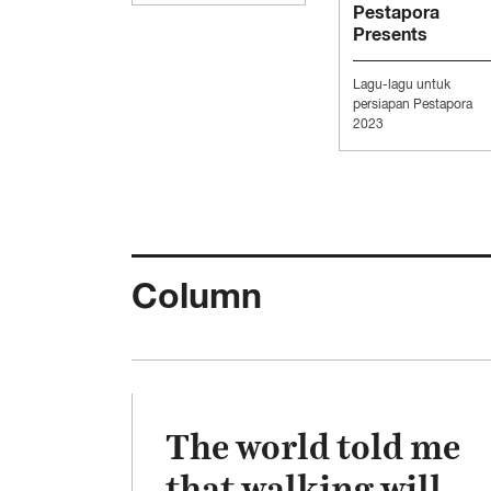
Pestapora
Presents
“Persiapan
Pesta”
Lagu-lagu untuk
persiapan Pestapora
2023
Column
The world told me
that walking will