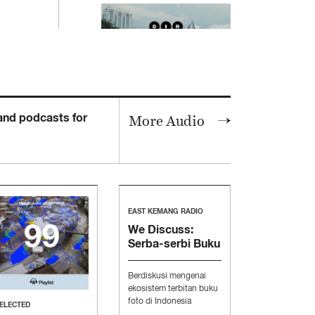
ART
 and podcasts for
More Audio
Direktori: Budaya
Tongkrongan dan
Pertanyaan tentang
Inklusivitas di Surabaya
EAST KEMANG RADIO
We Discuss:
Serba-serbi Buku
Foto Alternatif
Berdiskusi mengenai
FASHION
ekosistem terbitan buku
Footurama Show: Onad,
foto di Indonesia
ELECTED
Salmaa, dan David
bersama Aditya Pratama,