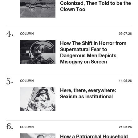
Colonized, Then Told to be the
Clown Too
COLUMN
09.07.26
How The Shift in Horror from
Supernatural Fear to
Dangerous Men Depicts
Misogyny on Screen
COLUMN
14.05.26
Here, there, everywhere:
Sexism as institutional
COLUMN
21.05.26
How a Patriarchal Household