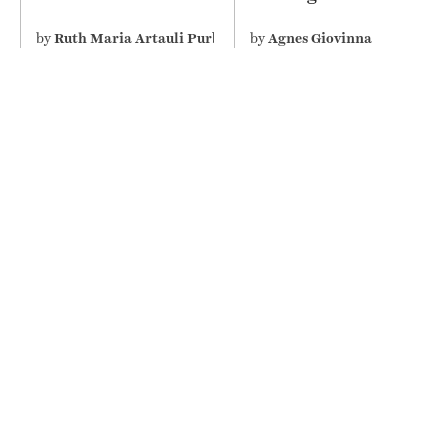
disability perceive it
Depicts Misogyny on
differently
Screen
by
Ruth Maria Artauli Purba
by
Agnes Giovinna