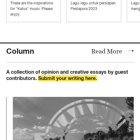
Con
These are the inspirations
Lagu-lagu untuk persiapan
Lagu
Ind
for "Katus" music. Please
Pestapora 2023
mengi
enjoy.
Column
Read More
A collection of opinion and creative essays by guest
contributors.
Submit your writing here.