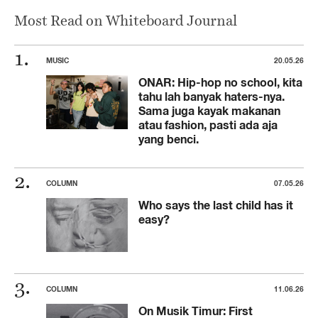
Most Read on Whiteboard Journal
MUSIC
20.05.26
ONAR: Hip-hop no school, kita
tahu lah banyak haters-nya.
Sama juga kayak makanan
atau fashion, pasti ada aja
yang benci.
COLUMN
07.05.26
Who says the last child has it
easy?
COLUMN
11.06.26
On Musik Timur: First