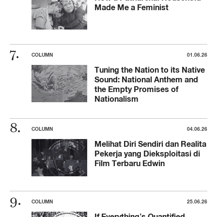
Made Me a Feminist
COLUMN
01.06.26
Tuning the Nation to its Native
Sound: National Anthem and
the Empty Promises of
Nationalism
COLUMN
04.06.26
Melihat Diri Sendiri dan Realita
Pekerja yang Dieksploitasi di
Film Terbaru Edwin
COLUMN
25.06.26
If Everything’s Quantified,