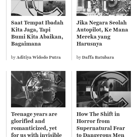
Saat Tempat Ibadah
Jika Negara Seolah
Kita Jaga, Tapi
Autopilot, Ke Mana
Bumi Kita Abaikan,
Mereka yang
Bagaimana
Harusnya
Sebenarnya Ajaran
Mengelola?
Agama Kita?
by
Aditiya Widodo Putra
by
Daffa Batubara
Teenage years are
How The Shift in
glorified and
Horror from
romanticized, yet
Supernatural Fear
for us with invisible
to Dangerous Men