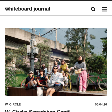
W_CIRCLE
08.04.26
W_Circle: Sepedahan Centil