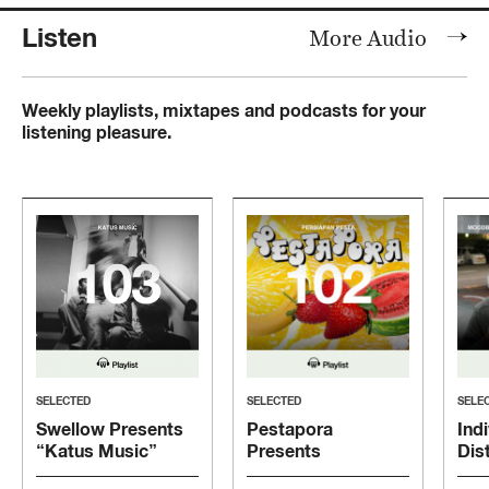
Listen
More Audio
Weekly playlists, mixtapes and podcasts for your
listening pleasure.
SELECTED
SELECTED
SELE
Swellow Presents
Pestapora
Indi
“Katus Music”
Presents
Dis
“Persiapan Pesta”
“Mo