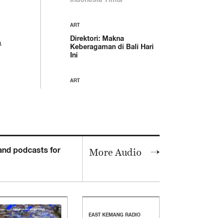
ART
Direktori: Makna
a
Keberagaman di Bali Hari
Ini
ART
Direktori: Budaya
Tongkrongan dan
Pertanyaan tentang
Inklusivitas di Surabaya
FASHION
 and podcasts for
More Audio
Footurama Show: Onad,
Salmaa, dan David
Bersaing untuk Jadi “The
Coolest of All” di The Flex
Game
EAST KEMANG RADIO