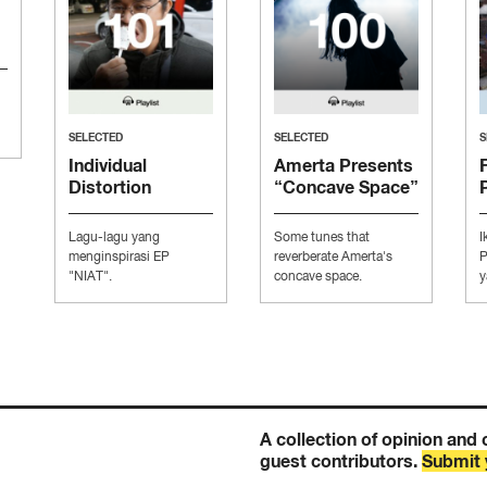
SELECTED
SELECTED
S
Individual
Amerta Presents
Distortion
“Concave Space”
Presents
“Moodboard to
Lagu-lagu yang
Some tunes that
I
Conquer The
menginspirasi EP
reverberate Amerta's
P
Music Industry”
"NIAT".
concave space.
y
K
A collection of opinion and 
guest contributors.
Submit 