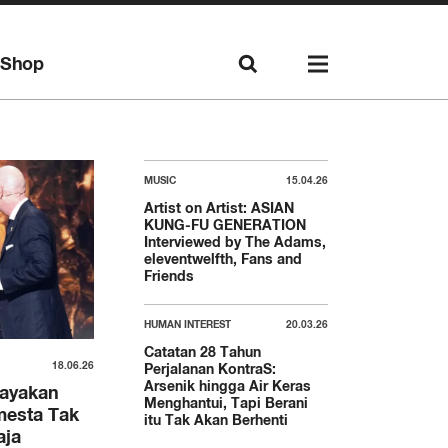
Shop
MUSIC
15.04.26
Artist on Artist: ASIAN
KUNG-FU GENERATION
Interviewed by The Adams,
eleventwelfth, Fans and
Friends
HUMAN INTEREST
20.03.26
Catatan 28 Tahun
18.06.26
Perjalanan KontraS:
Arsenik hingga Air Keras
rayakan
Menghantui, Tapi Berani
mesta Tak
itu Tak Akan Berhenti
aja