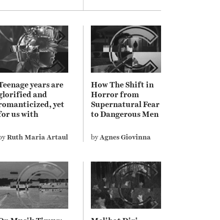
Teenage years are
How The Shift in
glorified and
Horror from
romanticized, yet
Supernatural Fear
for us with
to Dangerous Men
invisible disability
Depicts Misogyny
perceive it
on Screen
by
Ruth Maria Artauli Purba
by
Agnes Giovinna
differently