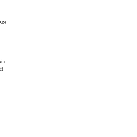
9.24
sia
fi