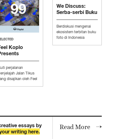
We Discuss:
Serba-serbi Buku
Foto Alternatif
Berdiskusi mengenai
ekosistem terbitan buku
MUSIC
foto di Indonesia
ELECTED
bersama Aditya Pratama,
Screen Time with .Feast &
Feel Koplo
Daud Sihombing, dan
The Panturas
Presents
Prasetya Yudha.
“Penjelajah Jalan
Tikus”
kuti perjalanan
enjelajah Jalan Tikus
ang disajikan oleh Feel
oplo.
MUSIC
Loka Suara Live at
Archipelago Festival, Part
2: Gardika Gigih & BAP.
creative essays by
Read More
your writing here.