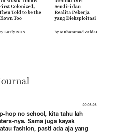
On Musik Timur:
Melihat Diri
First Colonized,
Sendiri dan
Then Told to be the
Realita Pekerja
Clown Too
yang Dieksploitasi
di Film Terbaru
Edwin
anik
by
Early NHS
by
Muhammad Zaidan
Journal
20.05.26
-hop no school, kita tahu lah
ters-nya. Sama juga kayak
tau fashion, pasti ada aja yang