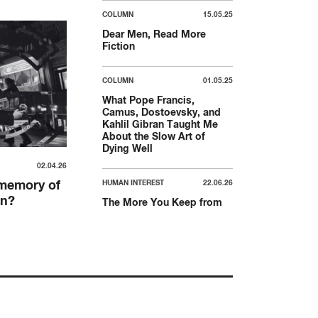
COLUMN
15.05.25
Dear Men, Read More
Fiction
COLUMN
01.05.25
What Pope Francis,
Camus, Dostoevsky, and
Kahlil Gibran Taught Me
About the Slow Art of
Dying Well
02.04.26
 memory of
HUMAN INTEREST
22.06.26
in?
The More You Keep from
the World, The Likelier You
Are to Have Autoimmune?
COLUMN
03.04.25
Make Climate Activism
Messy