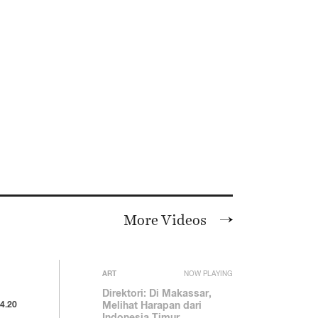
More Videos
ART
NOW PLAYING
Direktori: Di Makassar,
4.20
Melihat Harapan dari
Indonesia Timur