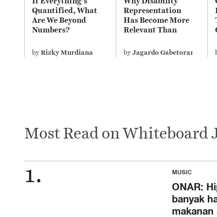
If Everything’s
Why Disability
Quantified, What
Representation
Are We Beyond
Has Become More
Numbers?
Relevant Than
Ever
by
Rizky Murdiana
by
Jagardo Gabetorang Dam
Most Read on Whiteboard 
MUSIC
ONAR: Hip
banyak ha
makanan a