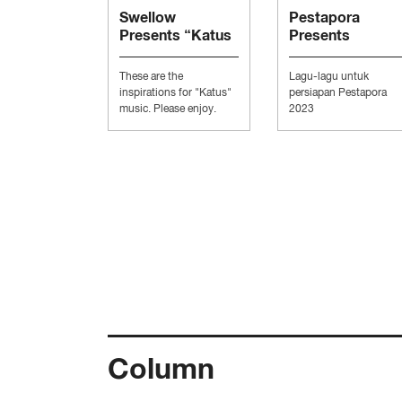
Swellow
Pestapora
Presents “Katus
Presents
Music”
“Persiapan
Pesta”
These are the
Lagu-lagu untuk
inspirations for "Katus"
persiapan Pestapora
music. Please enjoy.
2023
Column