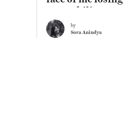
my mobility
by
Sora Anindya