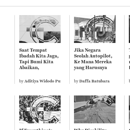
Saat Tempat
Jika Negara
Ibadah Kita Jaga,
Seolah Autopilot,
Tapi Bumi Kita
Ke Mana Mereka
Abaikan,
yang Harusnya
Bagaimana
Mengelola?
Sebenarnya
by
Aditiya Widodo Putra
by
Daffa Batubara
Ajaran Agama
Kita?