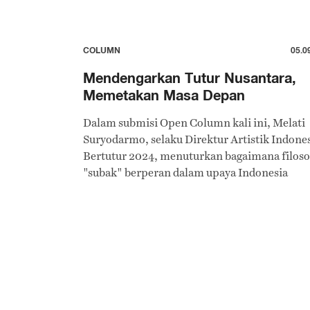
COLUMN
05.0
Mendengarkan Tutur Nusantara,
Memetakan Masa Depan
Dalam submisi Open Column kali ini, Melati
Suryodarmo, selaku Direktur Artistik Indone
Bertutur 2024, menuturkan bagaimana filoso
"subak" berperan dalam upaya Indonesia
Bertutur untuk merawat budaya Indonesia di
pergelaran budaya akbar ini.