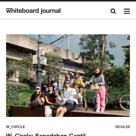
W_CIRCLE
08.04.26
W_Circle: Sepedahan Centil