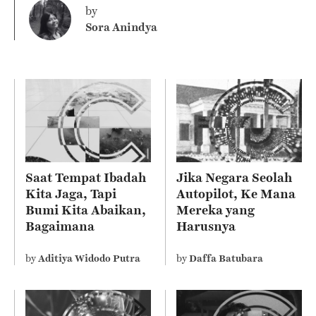
by
Sora Anindya
Saat Tempat Ibadah
Jika Negara Seolah
Kita Jaga, Tapi
Autopilot, Ke Mana
Bumi Kita Abaikan,
Mereka yang
Bagaimana
Harusnya
Sebenarnya Ajaran
Mengelola?
Agama Kita?
by
Aditiya Widodo Putra
by
Daffa Batubara