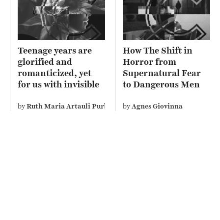
Teenage years are
How The Shift in
glorified and
Horror from
romanticized, yet
Supernatural Fear
for us with invisible
to Dangerous Men
disability perceive it
Depicts Misogyny on
differently
Screen
by
Ruth Maria Artauli Purba
by
Agnes Giovinna