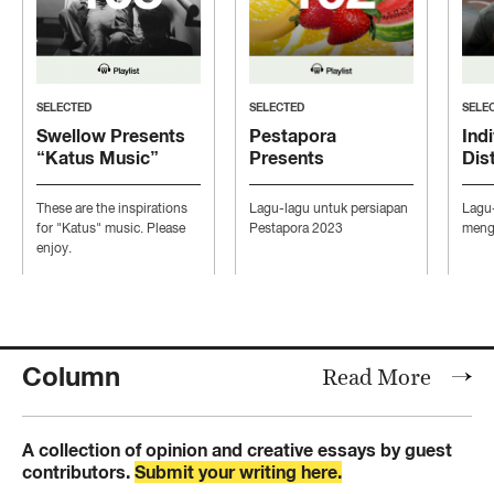
SELECTED
SELECTED
SELE
Swellow Presents
Pestapora
Indi
“Katus Music”
Presents
Dis
“Persiapan Pesta”
“Mo
Con
These are the inspirations
Lagu-lagu untuk persiapan
Lagu
Ind
for "Katus" music. Please
Pestapora 2023
mengi
enjoy.
Column
Read More
A collection of opinion and creative essays by guest
contributors.
Submit your writing here.