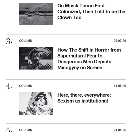
On Musik Timur: First
Colonized, Then Told to be the
Clown Too
COLUMN
09.07.26
How The Shift in Horror from
Supernatural Fear to
Dangerous Men Depicts
Misogyny on Screen
COLUMN
14.05.26
Here, there, everywhere:
Sexism as institutional
COLUMN
21.05.26