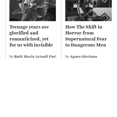
Teenage years are
How The Shift in
glorified and
Horror from
romanticized, yet
Supernatural Fear
for us with invisible
to Dangerous Men
disability perceive it
Depicts Misogyny on
differently
Screen
by
Ruth Maria Artauli Purba
by
Agnes Giovinna