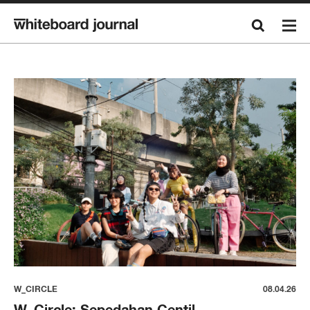
W_CIRCLE
08.04.26
W_Circle: Sepedahan Centil