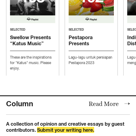
SELECTED
SELECTED
SELE
Swellow Presents
Pestapora
Indi
“Katus Music”
Presents
Dis
“Persiapan Pesta”
“Mo
Con
These are the inspirations
Lagu-lagu untuk persiapan
Lagu
Ind
for "Katus" music. Please
Pestapora 2023
mengi
enjoy.
Column
Read More
A collection of opinion and creative essays by guest
contributors.
Submit your writing here.