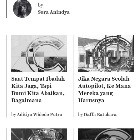
by
Sora Anindya
Saat Tempat Ibadah
Jika Negara Seolah
Kita Jaga, Tapi
Autopilot, Ke Mana
Bumi Kita Abaikan,
Mereka yang
Bagaimana
Harusnya
Sebenarnya Ajaran
Mengelola?
Agama Kita?
by
Aditiya Widodo Putra
by
Daffa Batubara