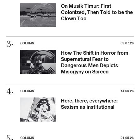
On Musik Timur: First
Colonized, Then Told to be the
Clown Too
COLUMN
09.07.26
How The Shift in Horror from
Supernatural Fear to
Dangerous Men Depicts
Misogyny on Screen
COLUMN
14.05.26
Here, there, everywhere:
Sexism as institutional
COLUMN
21.05.26