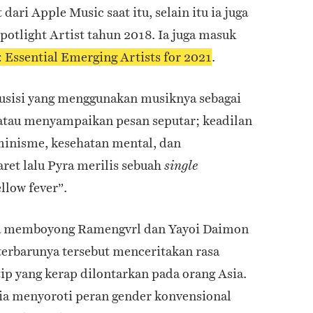
dari Apple Music saat itu, selain itu ia juga
otlight Artist tahun 2018. Ia juga masuk
Essential Emerging Artists for 2021
.
musisi yang menggunakan musiknya sebagai
tau menyampaikan pesan seputar; keadilan
eminisme, kesehatan mental, dan
aret lalu Pyra merilis sebuah
single
llow fever”.
yra memboyong Ramengvrl dan Yayoi Daimon
terbarunya tersebut menceritakan rasa
ip yang kerap dilontarkan pada orang Asia.
 ia menyoroti peran gender konvensional