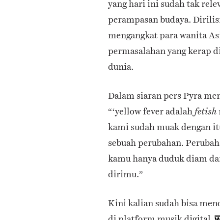
yang hari ini sudah tak rele
perampasan budaya. Dirilis
mengangkat para wanita Asia
permasalahan yang kerap di
dunia.
Dalam siaran pers Pyra me
“‘yellow fever adalah
fetish
kami sudah muak dengan itu 
sebuah perubahan. Perubaha
kamu
hanya duduk diam da
dirimu.”
Kini kalian sudah bisa mend
di platform musik digital.