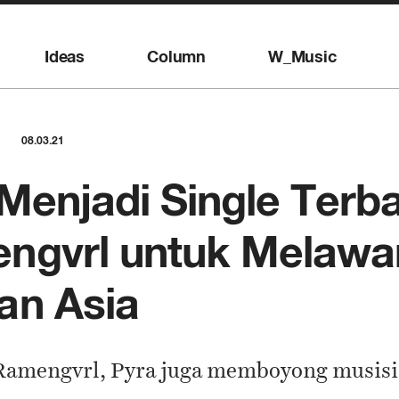
Ideas
Column
W_Music
08.03.21
 Menjadi Single Terb
gvrl untuk Melawan
an Asia
 Ramengvrl, Pyra juga memboyong musisi