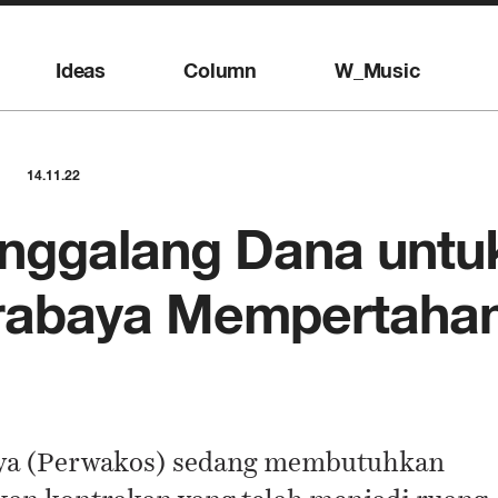
Ideas
Column
W_Music
14.11.22
nggalang Dana untu
urabaya Mempertaha
aya (Perwakos) sedang membutuhkan