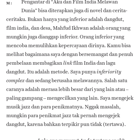
Pengantar di “Aku dan Film India Melawan
M
Dunia” bisa diterapkan juga di novel dan cerita-
ceritaku. Bukan hanya yang inferior adalah dangdut,
film india, dan desa, Mahfud Ikhwan adalah orang yang
mungkin juga dianggap inferior. Orang inferior yang
mencoba memulihkan kepercayaan dirinya. Kamu bisa
melihat bagaimana saya dengan bersemangat dan penuh
pembelaan membagikan
film India dan lagu
link
dangdut. Itu adalah metode. Saya punya
inferiority
dan sedang berusaha melawannya. Salah satu
complex
caranya adalah merasa lebih besar dari yang lain atau –
paling gampang – mengecilkan yang lain. Saya mengejek
musik jazz dan para penikmatnya. Nggak masalah,
mungkin para penikmat jazz tak pernah mengejek
dangdut, karena bahkan terpikir pun tidak (tertawa).