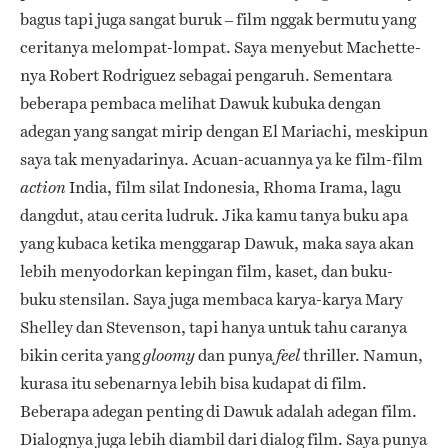
bagus tapi juga sangat buruk – film nggak bermutu yang
ceritanya melompat-lompat. Saya menyebut Machette-
nya Robert Rodriguez sebagai pengaruh. Sementara
beberapa pembaca melihat Dawuk kubuka dengan
adegan yang sangat mirip dengan El Mariachi, meskipun
saya tak menyadarinya. Acuan-acuannya ya ke film-film
India, film silat Indonesia, Rhoma Irama, lagu
action
dangdut, atau cerita ludruk. Jika kamu tanya buku apa
yang kubaca ketika menggarap Dawuk, maka saya akan
lebih menyodorkan kepingan film, kaset, dan buku-
buku stensilan. Saya juga membaca karya-karya Mary
Shelley dan Stevenson, tapi hanya untuk tahu caranya
bikin cerita yang
dan punya
thriller. Namun,
gloomy
feel
kurasa itu sebenarnya lebih bisa kudapat di film.
Beberapa adegan penting di Dawuk adalah adegan film.
Dialognya juga lebih diambil dari dialog film. Saya punya