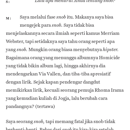
Lalu apa menurut Anda tentang snob?
S
Saya melalui fase
itu. Makanya saya bisa
snob
M
mengejek para
Saya tidak bisa
snob.
menjelaskannya secara ilmiah seperti kamus Merriam
Webster, tapi setidaknya saya tahu orang seperti apa
yang
Mungkin orang biasa menyebutnya
snob.
hipster.
Bagaimana orang yang menunggu albumnya Homicide
yang tidak bikin album lagi, hingga akhirnya dia
mendengarkan Via Vallen, dan tiba-tiba apresiatif
dengan lirik. Sejak kapan pendengar dangdut
memikirkan lirik, kecuali seorang pemuja Rhoma Irama
yang kemudian kuliah di Jogja, lalu berubah cara
pandangnya? (tertawa)
Saya seorang
tapi memang fatal jika snob tidak
snob,
berhenti-henti. Bebas dari
itu kira-kira setelah
snob