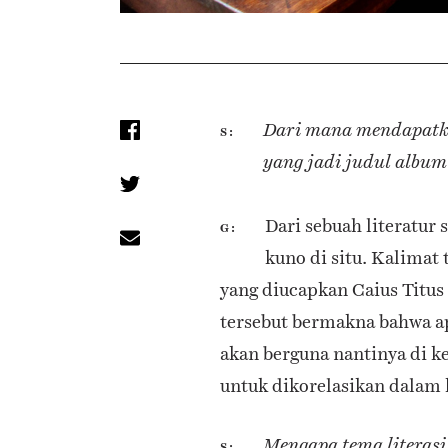
Dari mana mendapatka
S
yang jadi judul album
Dari sebuah literatur 
G
kuno di situ. Kalimat 
yang diucapkan Caius Titu
tersebut bermakna bahwa ap
akan berguna nantinya di k
untuk dikorelasikan dalam
Mengapa tema literas
S