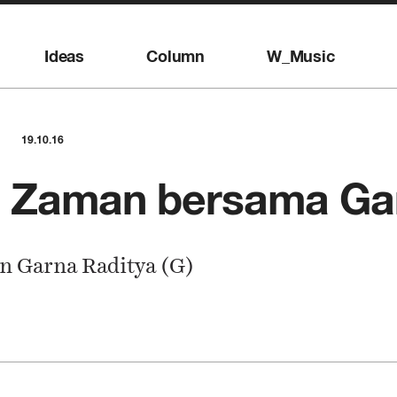
Ideas
Column
W_Music
19.10.16
 Zaman bersama Gar
n Garna Raditya (G)