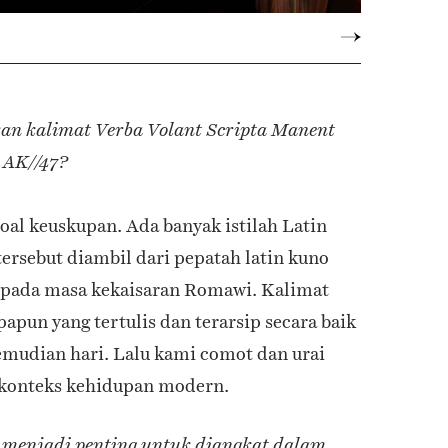
n kalimat Verba Volant Scripta Manent
 AK//47?
soal keuskupan. Ada banyak istilah Latin
tersebut diambil dari pepatah latin kuno
s pada masa kekaisaran Romawi. Kalimat
apun yang tertulis dan terarsip secara baik
emudian hari. Lalu kami comot dan urai
 konteks kehidupan modern.
i menjadi penting untuk diangkat dalam