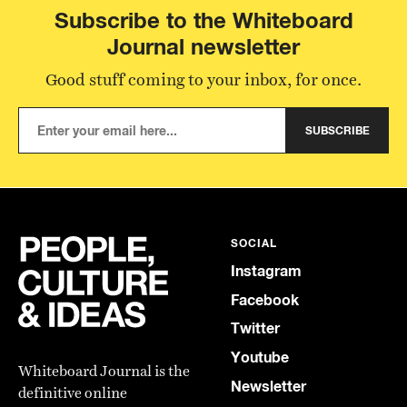
tinggal di Amerika mengenai albumnya, serta
Subscribe to the Whiteboard
pentingnya perkembangan literasi.
Journal newsletter
Good stuff coming to your inbox, for once.
SUBSCRIBE
SOCIAL
Instagram
Facebook
Twitter
Youtube
Whiteboard Journal is the
Newsletter
definitive online