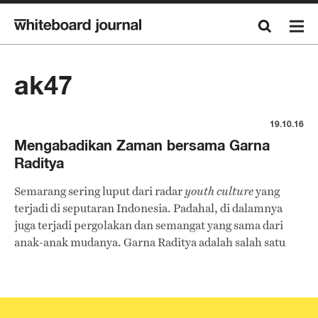
ak47
19.10.16
Mengabadikan Zaman bersama Garna
Raditya
Semarang sering luput dari radar
yang
youth culture
terjadi di seputaran Indonesia. Padahal, di dalamnya
juga terjadi pergolakan dan semangat yang sama dari
anak-anak mudanya. Garna Raditya adalah salah satu
sosok penting yang menghidupkan
Semarang
scene
melalui aktivitasnya sebagai gitaris di dua band
legendaris Semarang, AK//47 dan OK Karaoke.
Whiteboard Journal berbicara dengan Garna yang kini