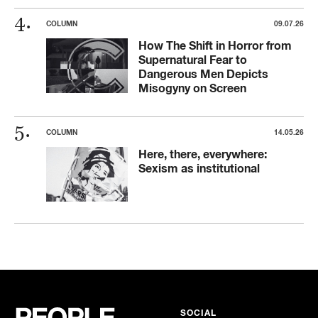
COLUMN
09.07.26
How The Shift in Horror from
Supernatural Fear to
Dangerous Men Depicts
Misogyny on Screen
COLUMN
14.05.26
Here, there, everywhere:
Sexism as institutional
SOCIAL