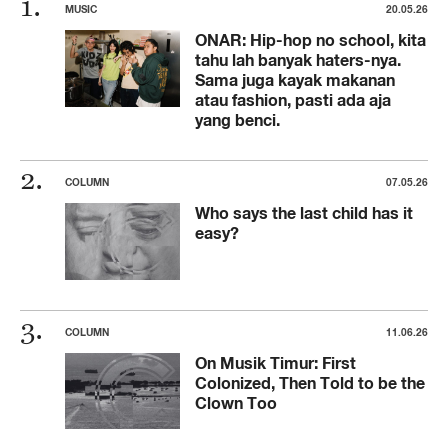
MUSIC
20.05.26
ONAR: Hip-hop no school, kita
tahu lah banyak haters-nya.
Sama juga kayak makanan
atau fashion, pasti ada aja
yang benci.
COLUMN
07.05.26
Who says the last child has it
easy?
COLUMN
11.06.26
On Musik Timur: First
Colonized, Then Told to be the
Clown Too