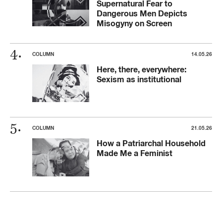
Supernatural Fear to
Dangerous Men Depicts
Misogyny on Screen
COLUMN
14.05.26
Here, there, everywhere:
Sexism as institutional
COLUMN
21.05.26
How a Patriarchal Household
Made Me a Feminist