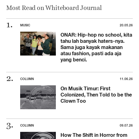
Most Read on Whiteboard Journal
MUSIC
20.05.26
ONAR: Hip-hop no school, kita
tahu lah banyak haters-nya.
Sama juga kayak makanan
atau fashion, pasti ada aja
yang benci.
COLUMN
11.06.26
On Musik Timur: First
Colonized, Then Told to be the
Clown Too
COLUMN
09.07.26
How The Shift in Horror from