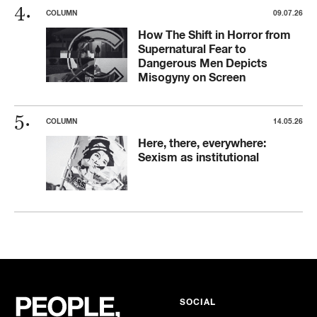
COLUMN
09.07.26
How The Shift in Horror from
Supernatural Fear to
Dangerous Men Depicts
Misogyny on Screen
COLUMN
14.05.26
Here, there, everywhere:
Sexism as institutional
SOCIAL