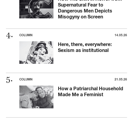
Supernatural Fear to
Dangerous Men Depicts
Misogyny on Screen
COLUMN
14.05.26
Here, there, everywhere:
Sexism as institutional
COLUMN
21.05.26
How a Patriarchal Household
Made Me a Feminist