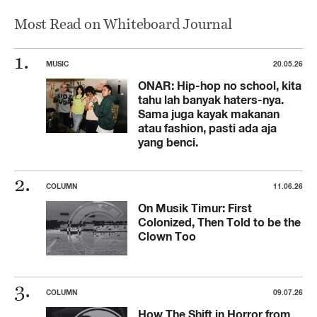
Most Read on Whiteboard Journal
MUSIC
20.05.26
ONAR: Hip-hop no school, kita
tahu lah banyak haters-nya.
Sama juga kayak makanan
atau fashion, pasti ada aja
yang benci.
COLUMN
11.06.26
On Musik Timur: First
Colonized, Then Told to be the
Clown Too
COLUMN
09.07.26
How The Shift in Horror from