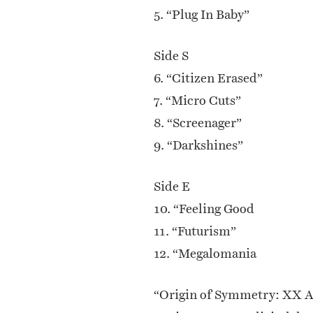
5. “Plug In Baby”
Side S
6. “Citizen Erased”
7. “Micro Cuts”
8. “Screenager”
9. “Darkshines”
Side E
10. “Feeling Good
11. “Futurism”
12. “Megalomania
“Origin of Symmetry: XX A