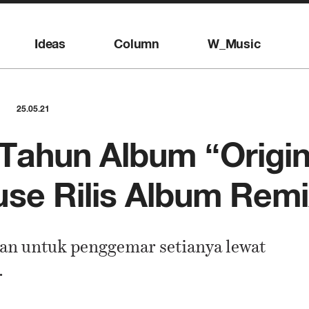
Ideas
Column
W_Music
25.05.21
Tahun Album “Origin
se Rilis Album Remi
n untuk penggemar setianya lewat
.