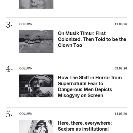
COLUMN
11.06.26
On Musik Timur: First
Colonized, Then Told to be the
Clown Too
COLUMN
09.07.26
How The Shift in Horror from
Supernatural Fear to
Dangerous Men Depicts
Misogyny on Screen
COLUMN
14.05.26
Here, there, everywhere:
Sexism as institutional