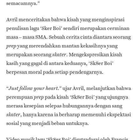
semacamnya.”
Avril menceritakan bahwa kisah yang menginspirasi
penulisan lagu ‘Sker Boi’ sendiri merupakan cerminan
masa – masa SMA. Sebuah cerita cinta diantara seorang
yang merendahkan mantan kekasihnya yang
prep
merupakan seorang
. Mengekspresikan kisah
skater
kasih yang gagal di antara keduanya, ‘Sk8er Boi’
berpesan moral pada setiap pendengarnya.
“
” ujar Avril, melanjutkan bahwa
Just follow your heart.
perempuan
pada kisah ‘Sk8er Boi’ yang ujungnya
prep
merasa kesepian selepas hubungannya dengan sang
, hanya karena ia berharap memenuhi ekspektasi
skater
sosial yang menjadi beban untuknya.
Video musik lagu ‘Sk8er Boi’ disutradarai oleh Francis