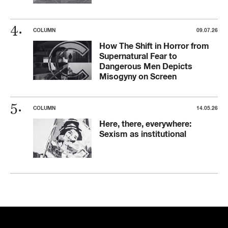
COLUMN
09.07.26
How The Shift in Horror from
Supernatural Fear to
Dangerous Men Depicts
Misogyny on Screen
COLUMN
14.05.26
Here, there, everywhere:
Sexism as institutional