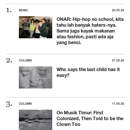
MUSIC
20.05.26
ONAR: Hip-hop no school, kita
tahu lah banyak haters-nya.
Sama juga kayak makanan
atau fashion, pasti ada aja
yang benci.
COLUMN
07.05.26
Who says the last child has it
easy?
COLUMN
11.06.26
On Musik Timur: First
Colonized, Then Told to be the
Clown Too