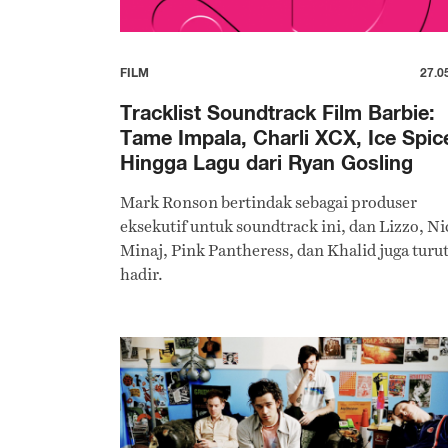
FILM
27.0
Tracklist Soundtrack Film Barbie:
Tame Impala, Charli XCX, Ice Spic
Hingga Lagu dari Ryan Gosling
Mark Ronson bertindak sebagai produser
eksekutif untuk soundtrack ini, dan Lizzo, Ni
Minaj, Pink Pantheress, dan Khalid juga turu
hadir.