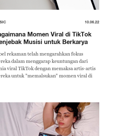
SIC
10.06.22
gaimana Momen Viral di TikTok
njebak Musisi untuk Berkarya
bel rekaman telah mengarahkan fokus
reka dalam menggarap keuntungan dari
nia viral TikTok dengan memaksa artis-artis
reka untuk "memalsukan" momen viral di
atform tersebut, menyebabkan artis-artis ini
rasa terjebak.