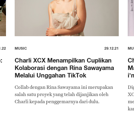
1.22
MUSIC
29.12.21
MU
:
Charli XCX Menampilkan Cuplikan
Ch
Kolaborasi dengan Rina Sawayama
M
Melalui Unggahan TikTok
i’
Collab dengan Rina Sawayama ini merupakan
Di
salah satu proyek yang telah dijanjikan oleh
XC
Charli kepada penggemarnya dari dulu.
me
ka