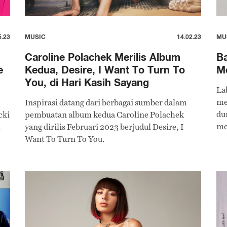
5.23
MUSIC
14.02.23
MU
Caroline Polachek Merilis Album
Ba
e
Kedua, Desire, I Want To Turn To
Me
You, di Hari Kasih Sayang
La
me
Inspirasi datang dari berbagai sumber dalam
du
cki
pembuatan album kedua Caroline Polachek
me
t
yang dirilis Februari 2023 berjudul Desire, I
pl
Want To Turn To You.
me