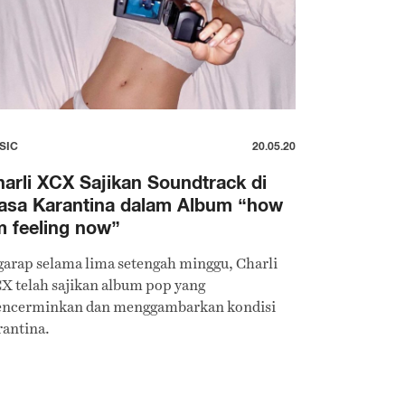
SIC
20.05.20
arli XCX Sajikan Soundtrack di
asa Karantina dalam Album “how
m feeling now”
garap selama lima setengah minggu, Charli
X telah sajikan album pop yang
ncerminkan dan menggambarkan kondisi
rantina.