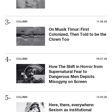
COLUMN
11.06.26
On Musik Timur: First
Colonized, Then Told to be the
Clown Too
COLUMN
09.07.26
How The Shift in Horror from
Supernatural Fear to
Dangerous Men Depicts
Misogyny on Screen
COLUMN
14.05.26
Here, there, everywhere:
Sexism as institutional