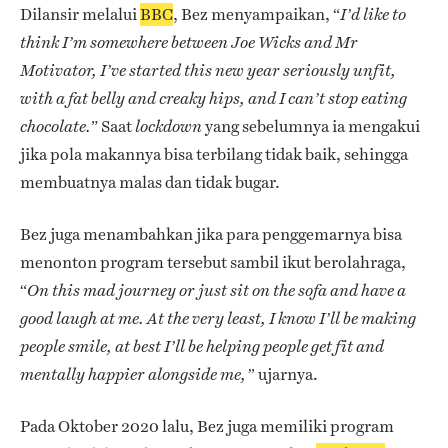
Dilansir melalui
BBC
, Bez menyampaikan, “
I’d like to
think I’m somewhere between Joe Wicks and Mr
Motivator, I’ve started this new year seriously unfit,
with a fat belly and creaky hips, and I can’t stop eating
” Saat
yang sebelumnya ia mengakui
chocolate.
lockdown
jika pola makannya bisa terbilang tidak baik, sehingga
membuatnya malas dan tidak bugar.
Bez juga menambahkan jika para penggemarnya bisa
menonton program tersebut sambil ikut berolahraga,
“
On this mad journey or just sit on the sofa and have a
good laugh at me. At the very least, I know I’ll be making
people smile, at best I’ll be helping people get fit and
ujarnya.
mentally happier alongside me,”
Pada Oktober 2020 lalu, Bez juga memiliki program