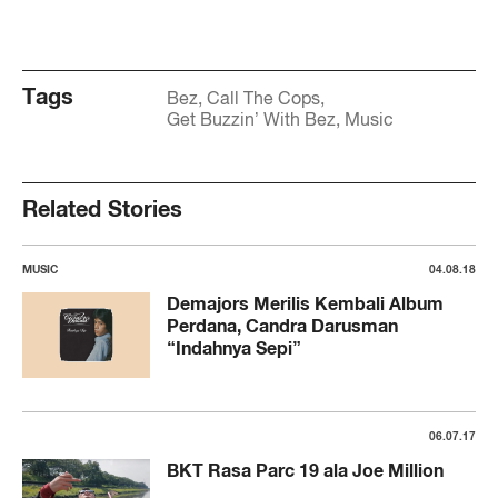
Tags
Bez
Call The Cops
Get Buzzin’ With Bez
Music
Related Stories
MUSIC
04.08.18
Demajors Merilis Kembali Album
Perdana, Candra Darusman
“Indahnya Sepi”
06.07.17
BKT Rasa Parc 19 ala Joe Million