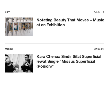
ART
04.04.18
Notating Beauty That Moves – Music
at an Exhibition
MUSIC
22.03.22
Kara Chenoa Sindir Sifat Superficial
lewat Single “Missus Superficial
(Poison)”