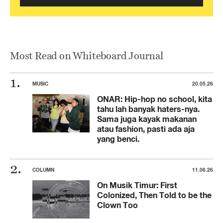
Most Read on Whiteboard Journal
MUSIC
20.05.26
ONAR: Hip-hop no school, kita
tahu lah banyak haters-nya.
Sama juga kayak makanan
atau fashion, pasti ada aja
yang benci.
COLUMN
11.06.26
On Musik Timur: First
Colonized, Then Told to be the
Clown Too