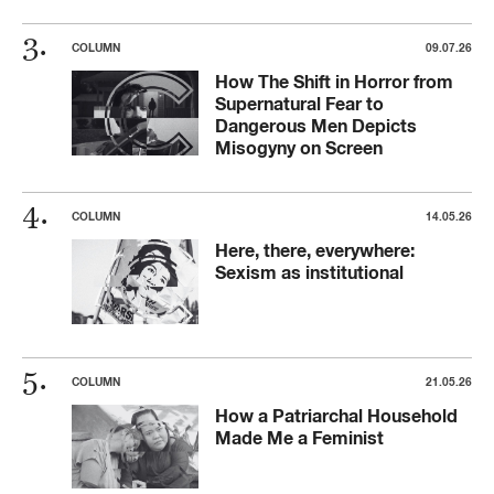
COLUMN
09.07.26
How The Shift in Horror from
Supernatural Fear to
Dangerous Men Depicts
Misogyny on Screen
COLUMN
14.05.26
Here, there, everywhere:
Sexism as institutional
COLUMN
21.05.26
How a Patriarchal Household
Made Me a Feminist