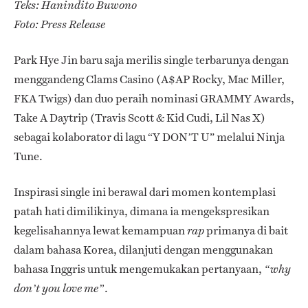
Teks: Hanindito Buwono
Foto: Press Release
Park Hye Jin baru saja merilis single terbarunya dengan
menggandeng Clams Casino (A$AP Rocky, Mac Miller,
FKA Twigs) dan duo peraih nominasi GRAMMY Awards,
Take A Daytrip (Travis Scott & Kid Cudi, Lil Nas X)
sebagai kolaborator di lagu “Y DON’T U” melalui Ninja
Tune.
Inspirasi single ini berawal dari momen kontemplasi
patah hati dimilikinya, dimana ia mengekspresikan
kegelisahannya lewat kemampuan
primanya di bait
rap
dalam bahasa Korea, dilanjuti dengan menggunakan
bahasa Inggris untuk mengemukakan pertanyaan,
“why
.
don’t you love me”