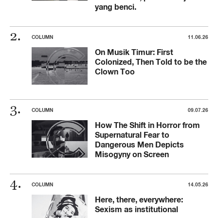
yang benci.
COLUMN
11.06.26
On Musik Timur: First
Colonized, Then Told to be the
Clown Too
COLUMN
09.07.26
How The Shift in Horror from
Supernatural Fear to
Dangerous Men Depicts
Misogyny on Screen
COLUMN
14.05.26
Here, there, everywhere:
Sexism as institutional