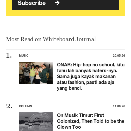
Subscribe
Most Read on Whiteboard Journal
MUSIC
20.05.26
ONAR: Hip-hop no school, kita
tahu lah banyak haters-nya.
Sama juga kayak makanan
atau fashion, pasti ada aja
yang benci.
COLUMN
11.06.26
On Musik Timur: First
Colonized, Then Told to be the
Clown Too