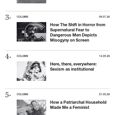
COLUMN
09.07.26
How The Shift in Horror from
Supernatural Fear to
Dangerous Men Depicts
Misogyny on Screen
COLUMN
14.05.26
Here, there, everywhere:
Sexism as institutional
COLUMN
21.05.26
How a Patriarchal Household
Made Me a Feminist