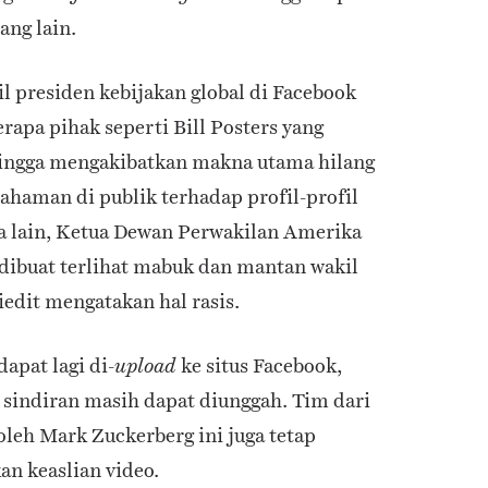
ang lain.
l presiden kebijakan global di Facebook
rapa pihak seperti
Bill Posters
yang
ingga
mengakibatkan makna utama hilang
haman di publik terhadap profil-profil
a lain,
Ketua Dewan Perwakilan Amerika
 dibuat terlihat mabuk dan mantan wakil
iedit
mengatakan hal rasis.
dapat lagi di-
ke situs Facebook,
upload
 sindiran masih dapat diunggah. Tim dari
leh Mark Zuckerberg ini juga tetap
n keaslian video.