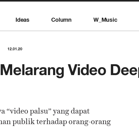
Ideas
Column
W_Music
12.01.20
 Melarang Video Dee
 “video palsu” yang dapat
an publik terhadap orang-orang