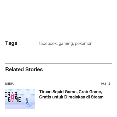
Tags
facebook
gaming
pokemon
Related Stories
MEDIA
10.11.21
Tiruan Squid Game, Crab Game,
Gratis untuk Dimainkan di Steam