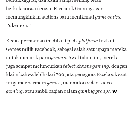
bentuk digital, dan kami sangat senang telah
berkolaborasi dengan Facebook Gaming agar
memungkinkan audiens baru menikmati
game online
Pokemon.”
Kedua permainan ini dibuat pada
Instant
platform
Games milik Facebook, sebagai salah satu upaya mereka
untuk menarik para
. Awal tahun ini, mereka
gamers
juga sempat meluncurkan
khusus
, dengan
tablet
gaming
klaim bahwa lebih dari 700 juta pengguna Facebook saat
ini gemar bermain
, menonton video-video
games
, atau ambil bagian dalam
.
gaming
gaming groups