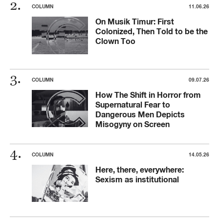
COLUMN
11.06.26
On Musik Timur: First
Colonized, Then Told to be the
Clown Too
COLUMN
09.07.26
How The Shift in Horror from
Supernatural Fear to
Dangerous Men Depicts
Misogyny on Screen
COLUMN
14.05.26
Here, there, everywhere:
Sexism as institutional