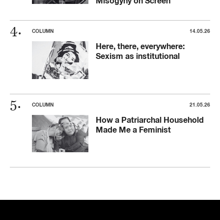
Misogyny on Screen
COLUMN
14.05.26
Here, there, everywhere:
Sexism as institutional
COLUMN
21.05.26
How a Patriarchal Household
Made Me a Feminist