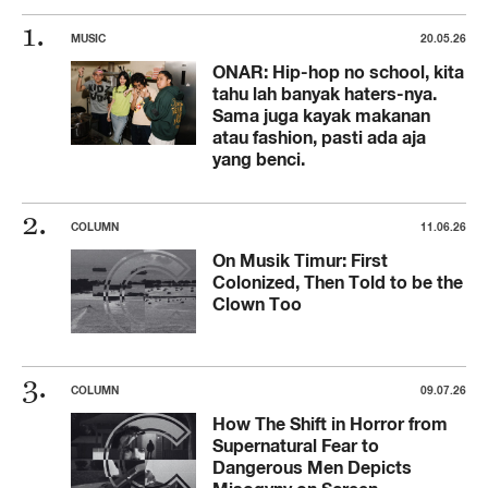
MUSIC
20.05.26
ONAR: Hip-hop no school, kita
tahu lah banyak haters-nya.
Sama juga kayak makanan
atau fashion, pasti ada aja
yang benci.
COLUMN
11.06.26
On Musik Timur: First
Colonized, Then Told to be the
Clown Too
COLUMN
09.07.26
How The Shift in Horror from
Supernatural Fear to
Dangerous Men Depicts