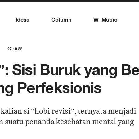
Ideas
Column
W_Music
27.10.22
g”: Sisi Buruk yang 
g Perfeksionis
alian si “hobi revisi”, ternyata menjadi
h suatu penanda kesehatan mental yang