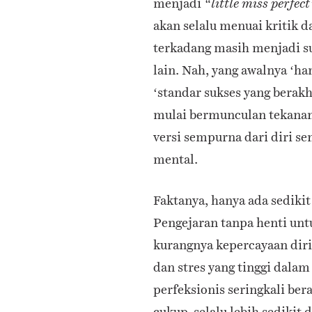
menjadi
“little miss perfect
akan selalu menuai kritik d
terkadang masih menjadi su
lain. Nah, yang awalnya ‘ha
‘standar sukses yang berakh
mulai bermunculan tekanan
versi sempurna dari diri se
mental.
Faktanya, hanya ada sedikit 
Pengejaran tanpa henti un
kurangnya kepercayaan diri
dan stres yang tinggi dala
perfeksionis seringkali be
cukup, selalu lebih sedikit