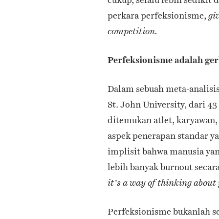
perkara perfeksionisme,
gi
competition.
Perfeksionisme adalah g
Dalam sebuah meta-analisis
St. John University, dari 4
ditemukan atlet, karyawan,
aspek penerapan standar ya
implisit bahwa manusia y
lebih banyak burnout secara
it’s a way of thinking about
Perfeksionisme bukanlah seb