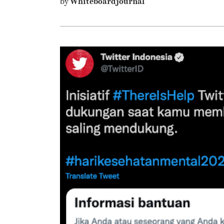
by
Whiteboardjournal