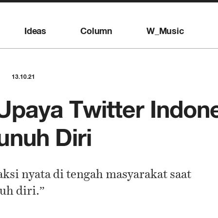
Ideas
Column
W_Music
13.10.21
Upaya Twitter Indon
nuh Diri
ksi nyata di tengah masyarakat saat
h diri.”