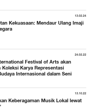
13.02.24
etan Kekuasaan: Mendaur Ulang Imaji
egara
24.02.22
ernational Festival of Arts akan
 Koleksi Karya Representasi
udaya Internasional dalam Seni
13.10.22
akan Keberagaman Musik Lokal lewat
”