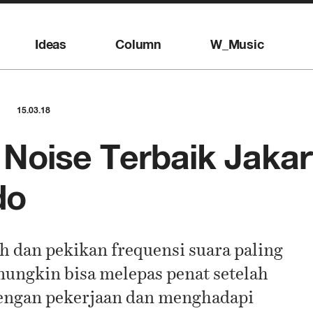
Ideas
Column
W_Music
15.03.18
si Noise Terbaik Jaka
do
 dan pekikan frequensi suara paling
mungkin bisa melepas penat setelah
engan pekerjaan dan menghadapi