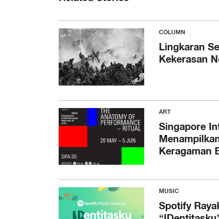
COLUMN
Lingkaran S
Kekerasan N
ART
Singapore Int
Menampilkan
Keragaman B
MUSIC
Spotify Ray
“IDentitasku