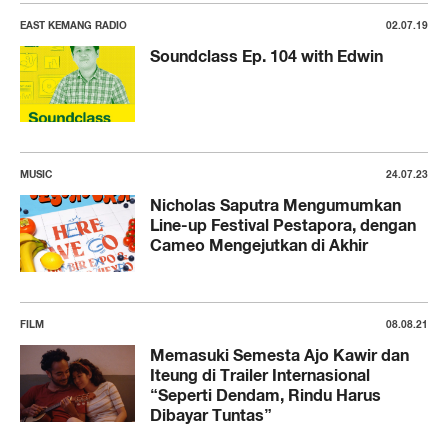
EAST KEMANG RADIO
02.07.19
Soundclass Ep. 104 with Edwin
MUSIC
24.07.23
Nicholas Saputra Mengumumkan
Line-up Festival Pestapora, dengan
Cameo Mengejutkan di Akhir
FILM
08.08.21
Memasuki Semesta Ajo Kawir dan
Iteung di Trailer Internasional
“Seperti Dendam, Rindu Harus
Dibayar Tuntas”