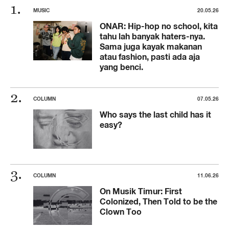
MUSIC
20.05.26
ONAR: Hip-hop no school, kita
tahu lah banyak haters-nya.
Sama juga kayak makanan
atau fashion, pasti ada aja
yang benci.
COLUMN
07.05.26
Who says the last child has it
easy?
COLUMN
11.06.26
On Musik Timur: First
Colonized, Then Told to be the
Clown Too