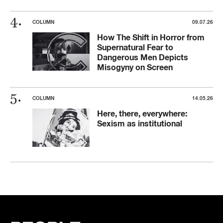
COLUMN
09.07.26
How The Shift in Horror from
Supernatural Fear to
Dangerous Men Depicts
Misogyny on Screen
COLUMN
14.05.26
Here, there, everywhere:
Sexism as institutional