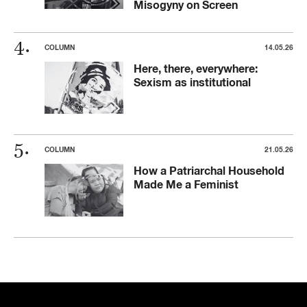
Misogyny on Screen
COLUMN
14.05.26
Here, there, everywhere:
Sexism as institutional
COLUMN
21.05.26
How a Patriarchal Household
Made Me a Feminist