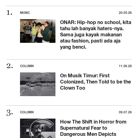
MUSIC
20.05.26
ONAR: Hip-hop no school, kita
tahu lah banyak haters-nya.
Sama juga kayak makanan
atau fashion, pasti ada aja
yang benci.
COLUMN
11.06.26
On Musik Timur: First
Colonized, Then Told to be the
Clown Too
COLUMN
09.07.26
How The Shift in Horror from
Supernatural Fear to
Dangerous Men Depicts