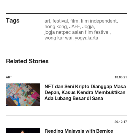
Tags
art
festival
film
film independent
hong kong
JAFF
Jogja
jogja netpac asian film festival
wong kar wai
yogyakarta
Related Stories
ART
13.03.21
NFT dan Seni Kripto Dianggap Masa
Depan, Kasus Kendra Membuktikan
Ada Lubang Besar di Sana
20.12.17
Reading Malaysia with Bernice