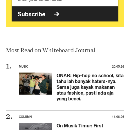
Subscribe
Most Read on Whiteboard Journal
MUSIC
20.05.26
ONAR: Hip-hop no school, kita
tahu lah banyak haters-nya.
Sama juga kayak makanan
atau fashion, pasti ada aja
yang benci.
COLUMN
11.06.26
On Musik Timur: First