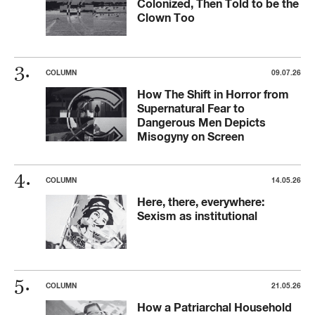
Colonized, Then Told to be the
Clown Too
COLUMN
09.07.26
How The Shift in Horror from
Supernatural Fear to
Dangerous Men Depicts
Misogyny on Screen
COLUMN
14.05.26
Here, there, everywhere:
Sexism as institutional
COLUMN
21.05.26
How a Patriarchal Household