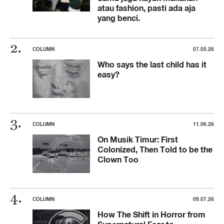
atau fashion, pasti ada aja
yang benci.
COLUMN
07.05.26
Who says the last child has it
easy?
COLUMN
11.06.26
On Musik Timur: First
Colonized, Then Told to be the
Clown Too
COLUMN
09.07.26
How The Shift in Horror from