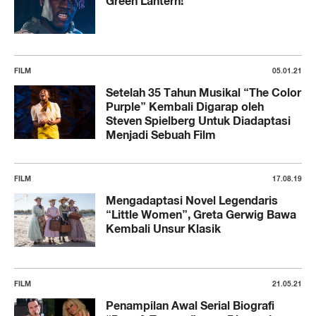
Green Lantern!
FILM
05.01.21
Setelah 35 Tahun Musikal “The Color
Purple” Kembali Digarap oleh
Steven Spielberg Untuk Diadaptasi
Menjadi Sebuah Film
FILM
17.08.19
Mengadaptasi Novel Legendaris
“Little Women”, Greta Gerwig Bawa
Kembali Unsur Klasik
FILM
21.05.21
Penampilan Awal Serial Biografi