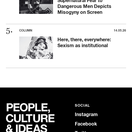
Supernatural Fear to
Dangerous Men Depicts
Misogyny on Screen
COLUMN
14.05.26
Here, there, everywhere:
Sexism as institutional
SOCIAL
Instagram
Facebook