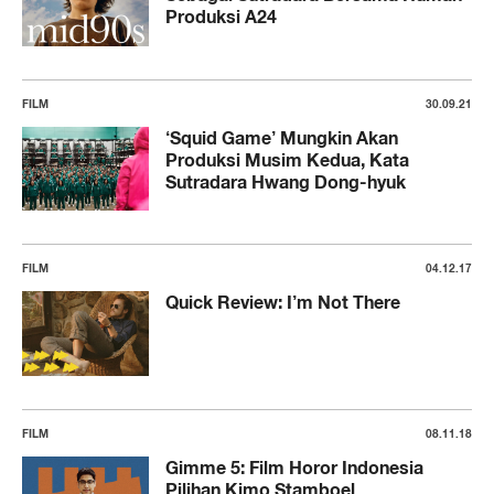
Produksi A24
FILM
30.09.21
‘Squid Game’ Mungkin Akan
Produksi Musim Kedua, Kata
Sutradara Hwang Dong-hyuk
FILM
04.12.17
Quick Review: I’m Not There
FILM
08.11.18
Gimme 5: Film Horor Indonesia
Pilihan Kimo Stamboel