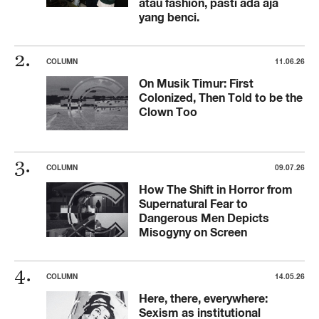
atau fashion, pasti ada aja
yang benci.
COLUMN
11.06.26
On Musik Timur: First
Colonized, Then Told to be the
Clown Too
COLUMN
09.07.26
How The Shift in Horror from
Supernatural Fear to
Dangerous Men Depicts
Misogyny on Screen
COLUMN
14.05.26
Here, there, everywhere:
Sexism as institutional