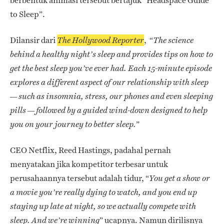
berbentuk animasi tersebut bertajuk “Headspace Guide
to Sleep”.
Dilansir dari
, “
The Hollywood Reporter
T
he science
behind a healthy night’s sleep and provides tips on how to
get the best sleep you’ve ever had. Each 15-minute episode
explores a different aspect of our relationship with sleep
— such as insomnia, stress, our phones and even sleeping
pills — followed by a guided wind-down designed to help
”
you on your journey to better sleep.
CEO Netflix, Reed Hastings, padahal pernah
menyatakan jika kompetitor terbesar untuk
perusahaannya tersebut adalah tidur, “
You get a show or
a movie you’re really dying to watch, and you end up
staying up late at night, so we actually compete with
” ucapnya. Namun dirilisnya
sleep. And we’re winning