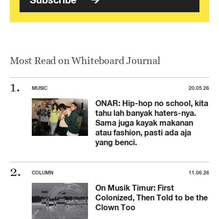
Most Read on Whiteboard Journal
MUSIC
20.05.26
ONAR: Hip-hop no school, kita
tahu lah banyak haters-nya.
Sama juga kayak makanan
atau fashion, pasti ada aja
yang benci.
COLUMN
11.06.26
On Musik Timur: First
Colonized, Then Told to be the
Clown Too