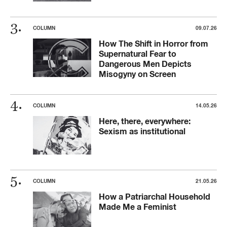
COLUMN
09.07.26
How The Shift in Horror from
Supernatural Fear to
Dangerous Men Depicts
Misogyny on Screen
COLUMN
14.05.26
Here, there, everywhere:
Sexism as institutional
COLUMN
21.05.26
How a Patriarchal Household
Made Me a Feminist