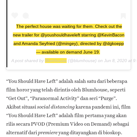
The perfect house was waiting for them. Check out the
new trailer for @youshouldhaveleft starring @KevinBacon
and Amanda Seyfried (@mingey), directed by @dgkoepp
— available on demand June 19.
A post shared by
Blumhouse
(@blumhouse) on
Jun 8, 2020 at 
“You Should Have Left” adalah salah satu dari beberapa
film horor yang telah dirintis oleh Blumhouse, seperti
“Get Out”, “Paranormal Activity” dan seri “Purge”.
Akibat situasi
karena pandemi ini, film
social distancing
“You Should Have Left” adalah film pertama yang akan
rilis secara PVOD (Premium Video on Demand) sebagai
alternatif dari
yang ditayangkan di bioskop.
premiere