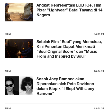
Angkat Representasi LGBTQ+, Film
Pixar “Lightyear” Batal Tayang di 14
Negara
FILM
04.01.21
Setelah Film “Soul” yang Memukau,
Kini Penonton Dapat Menikmati
“Soul Original Score” dan “Music
From and Inspired by Soul”
FILM
20.04.21
Sosok Joey Ramone akan
Diperankan oleh Pete Davidson
dalam Biopik “I Slept With Joey
Ramone”
FILM
12.01.23