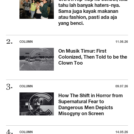
tahu lah banyak haters-nya.
Sama juga kayak makanan
atau fashion, pasti ada aja
yang benci.
COLUMN
11.06.26
On Musik Timur: First
Colonized, Then Told to be the
Clown Too
COLUMN
09.07.26
How The Shift in Horror from
Supernatural Fear to
Dangerous Men Depicts
Misogyny on Screen
COLUMN
14.05.26