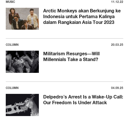
MUSIC
11.12.22
Arctic Monkeys akan Berkunjung ke
Indonesia untuk Pertama Kalinya
dalam Rangkaian Asia Tour 2023
COLUMN
20.03.25
Militarism Resurges—Will
Millennials Take a Stand?
COLUMN
04.09.25
Delpedro’s Arrest Is a Wake-Up Call:
Our Freedom Is Under Attack