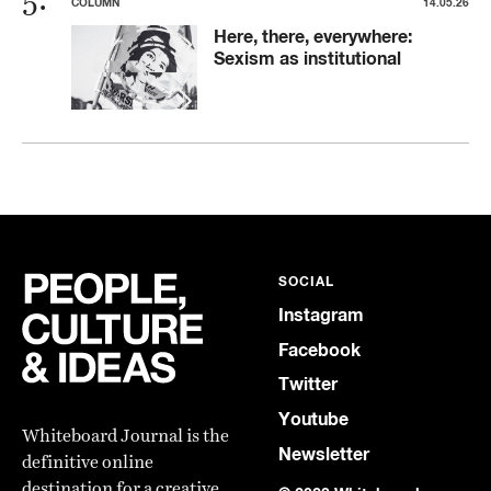
COLUMN
14.05.26
Here, there, everywhere:
Sexism as institutional
SOCIAL
Instagram
Facebook
Twitter
Youtube
Whiteboard Journal is the
Newsletter
definitive online
destination for a creative