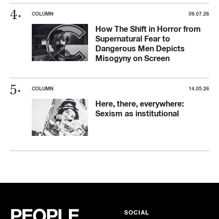
COLUMN
09.07.26
How The Shift in Horror from
Supernatural Fear to
Dangerous Men Depicts
Misogyny on Screen
COLUMN
14.05.26
Here, there, everywhere:
Sexism as institutional
SOCIAL