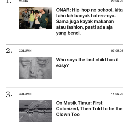
MUSIC
20.05.26
ONAR: Hip-hop no school, kita
tahu lah banyak haters-nya.
Sama juga kayak makanan
atau fashion, pasti ada aja
yang benci.
COLUMN
07.05.26
Who says the last child has it
easy?
COLUMN
11.06.26
On Musik Timur: First
Colonized, Then Told to be the
Clown Too