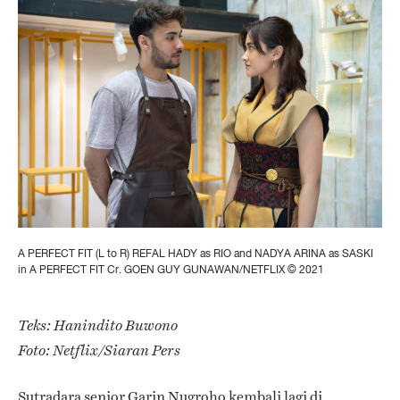
A PERFECT FIT (L to R) REFAL HADY as RIO and NADYA ARINA as SASKI
in A PERFECT FIT Cr. GOEN GUY GUNAWAN/NETFLIX © 2021
Teks: Hanindito Buwono
Foto: Netflix/Siaran Pers
Sutradara senior Garin Nugroho kembali lagi di