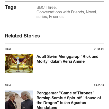
Tags
BBC Three
Conversations with Friends
Novel
series
tv series
Related Stories
FILM
21.05.22
Adult Swim Menggarap “Rick and
Morty” dalam Versi Anime
FILM
25.05.22
Penggemar “Game of Thrones”
Bersiap Sambut Spin-off “House of
the Dragon” bulan Agustus
Mendatang