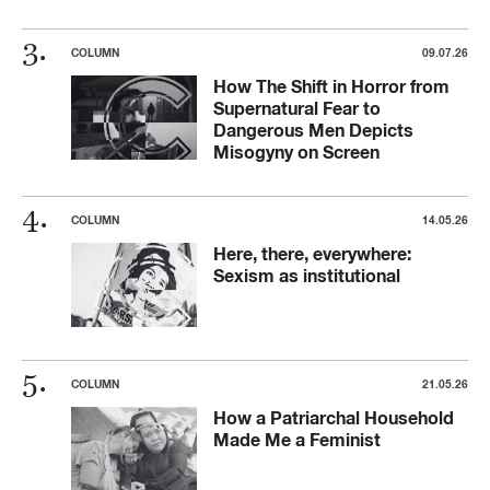
COLUMN
09.07.26
How The Shift in Horror from
Supernatural Fear to
Dangerous Men Depicts
Misogyny on Screen
COLUMN
14.05.26
Here, there, everywhere:
Sexism as institutional
COLUMN
21.05.26
How a Patriarchal Household
Made Me a Feminist