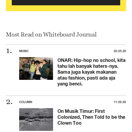
Most Read on Whiteboard Journal
MUSIC
20.05.26
ONAR: Hip-hop no school, kita
tahu lah banyak haters-nya.
Sama juga kayak makanan
atau fashion, pasti ada aja
yang benci.
COLUMN
11.06.26
On Musik Timur: First
Colonized, Then Told to be the
Clown Too