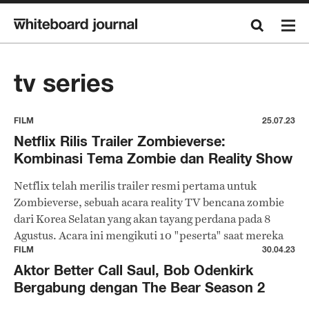
tv series
FILM
25.07.23
Netflix Rilis Trailer Zombieverse:
Kombinasi Tema Zombie dan Reality Show
Netflix telah merilis trailer resmi pertama untuk
Zombieverse, sebuah acara reality TV bencana zombie
dari Korea Selatan yang akan tayang perdana pada 8
Agustus. Acara ini mengikuti 10 "peserta" saat mereka
berusaha melarikan diri dari Seoul yang dipenuhi oleh
FILM
30.04.23
zombie.
Aktor Better Call Saul, Bob Odenkirk
Bergabung dengan The Bear Season 2