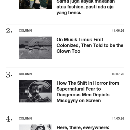
Sama juga kayak makanan
atau fashion, pasti ada aja
yang benci.
COLUMN
11.06.26
On Musik Timur: First
Colonized, Then Told to be the
Clown Too
COLUMN
09.07.26
How The Shift in Horror from
Supernatural Fear to
Dangerous Men Depicts
Misogyny on Screen
COLUMN
14.05.26
Here, there, everywhere: