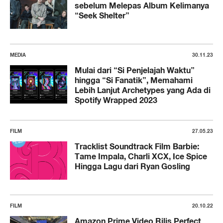
sebelum Melepas Album Kelimanya
“Seek Shelter”
MEDIA
30.11.23
Mulai dari “Si Penjelajah Waktu”
hingga “Si Fanatik”, Memahami
Lebih Lanjut Archetypes yang Ada di
Spotify Wrapped 2023
FILM
27.05.23
Tracklist Soundtrack Film Barbie:
Tame Impala, Charli XCX, Ice Spice
Hingga Lagu dari Ryan Gosling
FILM
20.10.22
Amazon Prime Video Rilis Perfect