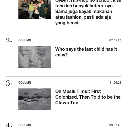
tahu lah banyak haters-nya.
Sama juga kayak makanan
atau fashion, pasti ada aja
yang benci.
COLUMN
07.05.26
Who says the last child has it
easy?
COLUMN
11.06.26
On Musik Timur: First
Colonized, Then Told to be the
Clown Too
COLUMN
09.07.26