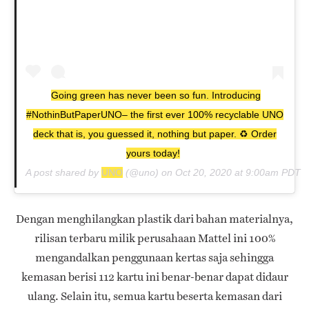
Going green has never been so fun. Introducing
#NothinButPaperUNO– the first ever 100% recyclable UNO
deck that is, you guessed it, nothing but paper. ♻ Order
yours today!
A post shared by
UNO
(@uno) on
Oct 20, 2020 at 9:00am PDT
Dengan menghilangkan plastik dari bahan materialnya,
rilisan terbaru milik perusahaan Mattel ini 100%
mengandalkan penggunaan kertas saja sehingga
kemasan berisi 112 kartu ini benar-benar dapat didaur
ulang. Selain itu, semua kartu beserta kemasan dari