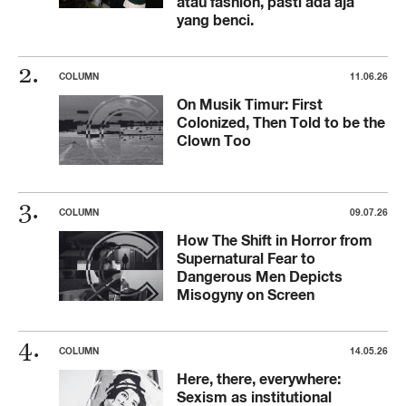
atau fashion, pasti ada aja
yang benci.
COLUMN
11.06.26
On Musik Timur: First
Colonized, Then Told to be the
Clown Too
COLUMN
09.07.26
How The Shift in Horror from
Supernatural Fear to
Dangerous Men Depicts
Misogyny on Screen
COLUMN
14.05.26
Here, there, everywhere:
Sexism as institutional